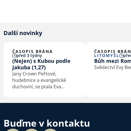
Další novinky
ČASOPIS BRÁNA
ČASOPIS BRÁ
před 3 týdny
LITOMYŠL
pře
(Nejen) s Kubou podle
Bůh mezi Ro
Jakuba (1,27)
Svědectví Evy B
Jany Crown Peřtové,
hudebnice a evangelické
duchovní, se ptala Eva
Macková
Buďme v kontaktu