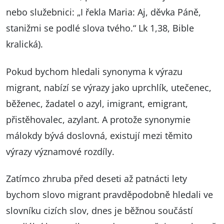
nebo služebnici: „I řekla Maria: Aj, děvka Páně,
stanižmi se podlé slova tvého.“ Lk 1,38, Bible
kralická).
Pokud bychom hledali synonyma k výrazu
migrant, nabízí se výrazy jako uprchlík, utečenec,
běženec, žadatel o azyl, imigrant, emigrant,
přistěhovalec, azylant. A protože synonymie
málokdy bývá doslovná, existují mezi těmito
výrazy významové rozdíly.
Zatímco zhruba před deseti až patnácti lety
bychom slovo migrant pravděpodobně hledali ve
slovníku cizích slov, dnes je běžnou součástí