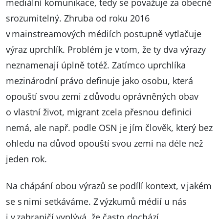
mediální komunikace, tedy se považuje za obecně
srozumitelný. Zhruba od roku 2016
v mainstreamových médiích postupně vytlačuje
výraz uprchlík. Problém je v tom, že ty dva výrazy
neznamenají úplně totéž. Zatímco uprchlíka
mezinárodní právo definuje jako osobu, která
opouští svou zemi z důvodu oprávněných obav
o vlastní život, migrant zcela přesnou definici
nemá, ale např. podle OSN je jím člověk, který bez
ohledu na důvod opouští svou zemi na déle než
jeden rok.
Na chápání obou výrazů se podílí kontext, v jakém
se s nimi setkáváme. Z výzkumů médií u nás
i v zahraničí vyplývá, že často dochází