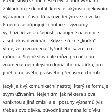
Každé slovo v sobě nese celý soubor významů.
Základním je denotát, který je jakýmsi objektivním
významem, často třeba uvedeným ve slovníku.
K němu se připojují konotace – významy
vycházející ze zkušeností, napojené na emoce
a subjektivní vnímání. Když se řekne „kočka“,
víme, že to znamená čtyřnohého savce, co
mňouká. Stejné slovo ale může pro někoho
znamenat nejmilejšího domácího mazlíčka, pro
jiného toulavého prašivého přenašeče chorob.
Jazyk je živý komunikační nástroj, který se formuje
svým užíváním. Nejen tím, jak některá slova
vzniknou a jiná zmizí, ale i posuny významů (viz
třeba slovo děvka, původně znamenající dívku