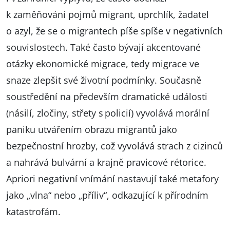
k zaměňování pojmů migrant, uprchlík, žadatel
o azyl, že se o migrantech píše spíše v negativních
souvislostech. Také často bývají akcentované
otázky ekonomické migrace, tedy migrace ve
snaze zlepšit své životní podmínky. Současně
soustředění na především dramatické události
(násilí, zločiny, střety s policií) vyvolává morální
paniku utvářením obrazu migrantů jako
bezpečnostní hrozby, což vyvolává strach z cizinců
a nahrává bulvární a krajně pravicové rétorice.
Apriori negativní vnímání nastavují také metafory
jako „vlna“ nebo „příliv“, odkazující k přírodním
katastrofám.