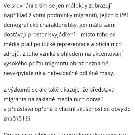
Ve srovnání s tím se jen málokdy zobrazují
například životní podmínky migrantů, jejich bližší
demografické charakteristiky, jen málo sami
dostávají prostor k vyjádření – místo toho se
média ptají politické reprezentace a oficiálních
zdrojů. Z toho vzniká s ohledem na akcentování
vysokého počtu migrantů obraz neznámé,
nevyzpytatelné a nebezpečně odlišné masy.
Z výzkumů se ale také ukazuje, že představa
migranta na základě mediálních obrazů
a představa opřená o vlastní zkušenost se obvykle
značně liší.
Organizace zabývající se problematikou migrace