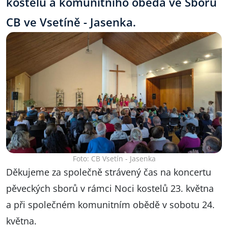
kostelů a komunitního oběda ve Sboru
CB ve Vsetíně - Jasenka.
Foto: CB Vsetín - Jasenka
Děkujeme za společně strávený čas na koncertu
pěveckých sborů v rámci Noci kostelů 23. května
a při společném komunitním obědě v sobotu 24.
května.