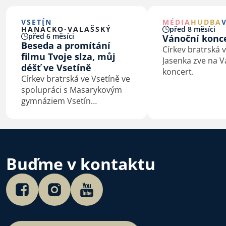
VSETÍN
MÉDIA
HUDBA
HANÁCKO-VALAŠSKÝ
před 8 měsíci
před 6 měsíci
Vánoční konc
Beseda a promítání
Církev bratrská v
filmu Tvoje slza, můj
Jasenka zve na 
déšť ve Vsetíně
koncert.
Církev bratrská ve Vsetíně ve
spolupráci s Masarykovým
gymnáziem Vsetín
a Nadačním fondem Arnošta
Lustiga zvou na online
besedu s Evou Lustigovou
a promítání dokumentárního
filmu Tvoje slza, můj déšť-
Buďme v kontaktu