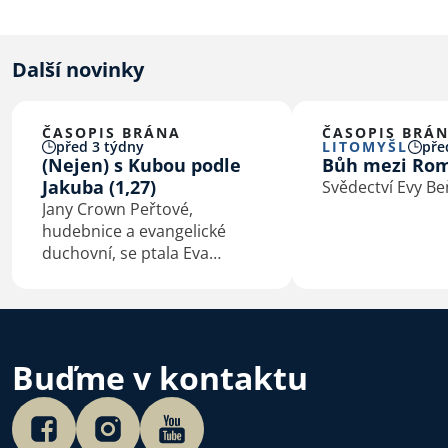
Další novinky
ČASOPIS BRÁNA
ČASOPIS BRÁ
před 3 týdny
LITOMYŠL
pře
(Nejen) s Kubou podle
Bůh mezi Ro
Jakuba (1,27)
Svědectví Evy B
Jany Crown Peřtové,
hudebnice a evangelické
duchovní, se ptala Eva
Macková
Buďme v kontaktu