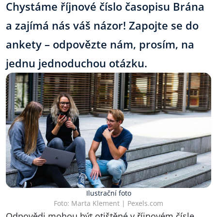
Chystáme říjnové číslo časopisu Brána
a zajímá nás váš názor! Zapojte se do
ankety – odpovězte nám, prosím, na
jednu jednoduchou otázku.
Ilustrační foto
Foto: Marta Klement | Pexels.com
Odpovědi mohou být otištěné v říjnovém čísle