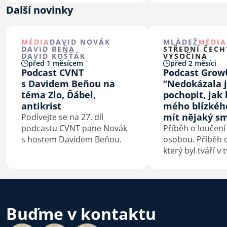
a víra.
Další novinky
MÉDIA
DAVID NOVÁK
MLÁDEŽ
MÉDIA
DAVID BEŇA
STŘEDNÍ ČECH
DAVID KOŠŤÁK
VYSOČINA
před 1 měsícem
před 2 měsíci
Podcast CVNT
Podcast Grow
s Davidem Beňou na
“Nedokázala 
téma Zlo, Ďábel,
pochopit, jak 
antikrist
mého blízkéh
mít nějaký sm
Podívejte se na 27. díl
podcastu CVNT pane Novák
Příběh o loučení
s hostem Davidem Beňou.
osobou. Příběh o
který byl tváří v 
konfrontovaný s
sebou. Příběh o
kterého je smrt
začátek.
Buďme v kontaktu