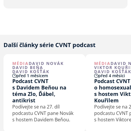
Další články série CVNT podcast
MÉDIA
DAVID NOVÁK
MÉDIA
DAVID 
DAVID BEŇA
VIKTOR KOUŘI
DAVID KOŠŤÁK
DAVID KOŠŤÁ
před 1 měsícem
před 4 měsíci
Podcast CVNT
Podcast CVNT
s Davidem Beňou na
o homosexuali
téma Zlo, Ďábel,
s hostem Vik
antikrist
Kouřilem
Podívejte se na 27. díl
Podívejte se na 2
podcastu CVNT pane Novák
podcastu CVNT 
s hostem Davidem Beňou.
s hostem Viktor
na téma homose