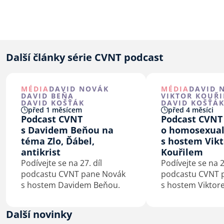
Další články série CVNT podcast
MÉDIA
DAVID NOVÁK
MÉDIA
DAVID 
DAVID BEŇA
VIKTOR KOUŘI
DAVID KOŠŤÁK
DAVID KOŠŤÁ
před 1 měsícem
před 4 měsíci
Podcast CVNT
Podcast CVNT
s Davidem Beňou na
o homosexuali
téma Zlo, Ďábel,
s hostem Vik
antikrist
Kouřilem
Podívejte se na 27. díl
Podívejte se na 2
podcastu CVNT pane Novák
podcastu CVNT 
s hostem Davidem Beňou.
s hostem Viktor
na téma homose
a víra.
Další novinky