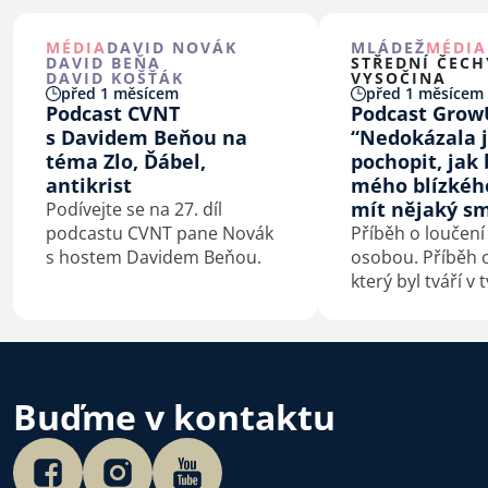
MÉDIA
DAVID NOVÁK
MLÁDEŽ
MÉDIA
DAVID BEŇA
STŘEDNÍ ČECH
DAVID KOŠŤÁK
VYSOČINA
před 1 měsícem
před 1 měsícem
Podcast CVNT
Podcast Grow
s Davidem Beňou na
“Nedokázala 
téma Zlo, Ďábel,
pochopit, jak 
antikrist
mého blízkéh
mít nějaký sm
Podívejte se na 27. díl
podcastu CVNT pane Novák
Příběh o loučení
s hostem Davidem Beňou.
osobou. Příběh o
který byl tváří v 
konfrontovaný s
sebou. Příběh o
kterého je smrt
začátek.
Buďme v kontaktu