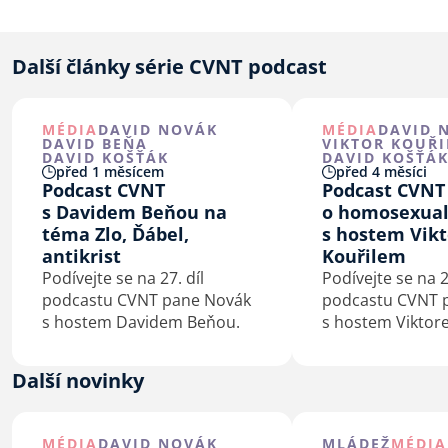
Další články série CVNT podcast
MÉDIA
DAVID NOVÁK
MÉDIA
DAVID 
DAVID BEŇA
VIKTOR KOUŘI
DAVID KOŠŤÁK
DAVID KOŠŤÁ
před 1 měsícem
před 4 měsíci
Podcast CVNT
Podcast CVNT
s Davidem Beňou na
o homosexuali
téma Zlo, Ďábel,
s hostem Vik
antikrist
Kouřilem
Podívejte se na 27. díl
Podívejte se na 2
podcastu CVNT pane Novák
podcastu CVNT 
s hostem Davidem Beňou.
s hostem Viktor
na téma homose
a víra.
Další novinky
MÉDIA
DAVID NOVÁK
MLÁDEŽ
MÉDIA