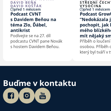
DAVID BEŇA
STŘEDNÍ ČECH
DAVID KOŠŤÁK
VYSOČINA
před 1 měsícem
před 1 měsícem
Podcast CVNT
Podcast Grow
s Davidem Beňou na
“Nedokázala 
téma Zlo, Ďábel,
pochopit, jak 
antikrist
mého blízkéh
mít nějaký sm
Podívejte se na 27. díl
podcastu CVNT pane Novák
Příběh o loučení
s hostem Davidem Beňou.
osobou. Příběh o
který byl tváří v 
konfrontovaný s
sebou. Příběh o
kterého je smrt
začátek.
Buďme v kontaktu