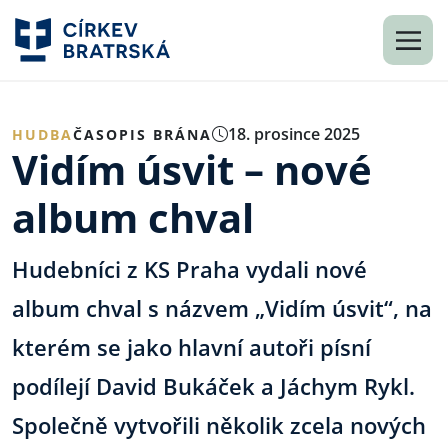
18. prosince 2025
HUDBA
ČASOPIS BRÁNA
Vidím úsvit – nové
album chval
Hudebníci z KS Praha vydali nové
album chval s názvem „Vidím úsvit“, na
kterém se jako hlavní autoři písní
podílejí David Bukáček a Jáchym Rykl.
Společně vytvořili několik zcela nových