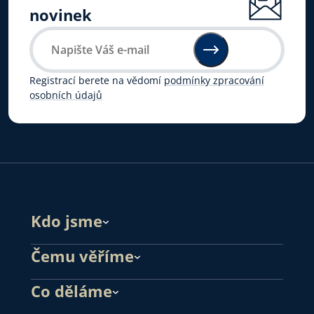
novinek
Registrací berete na vědomí
podmínky zpracování
osobních údajů
Kdo jsme
Čemu věříme
Co děláme