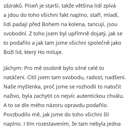
zázraků. Píseň je starší, takže většina lidí zpívá
a jdou do toho všichni fakt naplno, staří, mladí,
lidi padají před Bohem na kolena, tancují, jsou
svobodní. Z toho jsem byl upřímně dojatý, jak se
to podařilo a jak tam jsme všichni společně jako
Boží lid, který Ho miluje.
Jáchym: Pro mě osobně bylo silné celé to
natáčení. Cítil jsem tam svobodu, radost, nadšení.
Naše myšlenka, proč jsme se rozhodli to natočit
naživo, byla zachytit co nejvíc autentickou chválu.
A to se dle mého názoru opravdu podařilo.
Povzbudilo mě, jak jsme do toho všichni šli
naplno. I tím rozestavením, že tam nebyla jedna