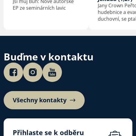
Jsi můj Bůh: Nové autorské
Jany Crown Peřt
EP ze seminárních lavic
hudebnice a eva
duchovní, se pta
Macková
Buďme v kontaktu
Všechny kontakty
Přihlaste se k odběru