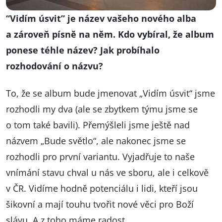
“Vidím úsvit” je název vašeho nového alba
a zároveň písně na něm. Kdo vybíral, že album
ponese téhle název? Jak probíhalo
rozhodování o názvu?
To, že se album bude jmenovat „Vidím úsvit“ jsme
rozhodli my dva (ale se zbytkem týmu jsme se
o tom také bavili). Přemýšleli jsme ještě nad
názvem „Bude světlo“, ale nakonec jsme se
rozhodli pro první variantu. Vyjadřuje to naše
vnímání stavu chval u nás ve sboru, ale i celkově
v ČR. Vidíme hodně potenciálu i lidi, kteří jsou
šikovní a mají touhu tvořit nové věci pro Boží
slávu. A z toho máme radost.