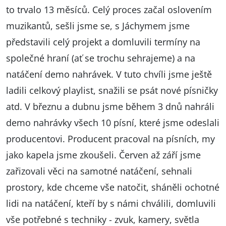
to trvalo 13 měsíců. Celý proces začal oslovením
muzikantů, sešli jsme se, s Jáchymem jsme
představili celý projekt a domluvili termíny na
společné hraní (ať se trochu sehrajeme) a na
natáčení demo nahrávek. V tuto chvíli jsme ještě
ladili celkový playlist, snažili se psát nové písničky
atd. V březnu a dubnu jsme během 3 dnů nahráli
demo nahrávky všech 10 písní, které jsme odeslali
producentovi. Producent pracoval na písních, my
jako kapela jsme zkoušeli. Červen až září jsme
zařizovali věci na samotné natáčení, sehnali
prostory, kde chceme vše natočit, sháněli ochotné
lidi na natáčení, kteří by s námi chválili, domluvili
vše potřebné s techniky - zvuk, kamery, světla