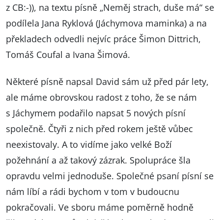
z CB:-)), na textu písně „Neměj strach, duše má“ se
podílela Jana Ryklová (Jáchymova maminka) a na
překladech odvedli nejvíc práce Šimon Dittrich,
Tomáš Coufal a Ivana Šimová.
Některé písně napsal David sám už před pár lety,
ale máme obrovskou radost z toho, že se nám
s Jáchymem podařilo napsat 5 nových písní
společně. Čtyři z nich před rokem ještě vůbec
neexistovaly. A to vidíme jako velké Boží
požehnání a až takový zázrak. Spolupráce šla
opravdu velmi jednoduše. Společné psaní písní se
nám líbí a rádi bychom v tom v budoucnu
pokračovali. Ve sboru máme poměrně hodně