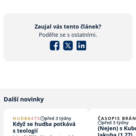
Zaujal vás tento článek?
Podělte se s ostatními.
Další novinky
HUDBA
ETS
před 3 týdny
ČASOPIS BRÁ
před 3 týdny
Když se hudba potkává
(Nejen) s Kub
s teologií
Jakuba (1,27)