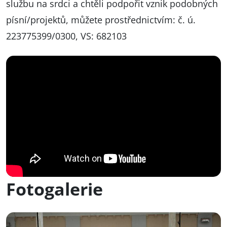
službu na srdci a chtěli podpořit vznik podobných
písní/projektů, můžete prostřednictvím: č. ú.
223775399/0300, VS: 682103
Fotogalerie