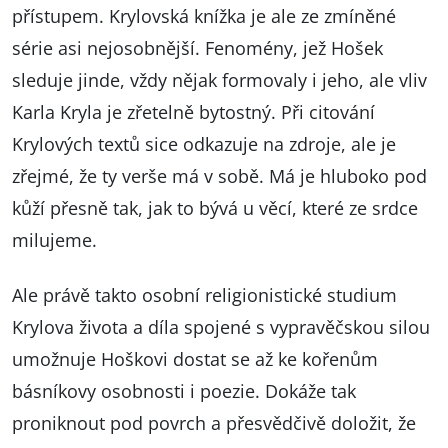
přístupem. Krylovská knížka je ale ze zmíněné
série asi nejosobnější. Fenomény, jež Hošek
sleduje jinde, vždy nějak formovaly i jeho, ale vliv
Karla Kryla je zřetelně bytostný. Při citování
Krylových textů sice odkazuje na zdroje, ale je
zřejmé, že ty verše má v sobě. Má je hluboko pod
kůží přesně tak, jak to bývá u věcí, které ze srdce
milujeme.
Ale právě takto osobní religionistické studium
Krylova života a díla spojené s vypravěčskou silou
umožnuje Hoškovi dostat se až ke kořenům
básníkovy osobnosti i poezie. Dokáže tak
proniknout pod povrch a přesvědčivě doložit, že