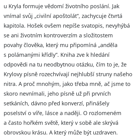
u Kryla formuje vědomí životního poslání. Jak
vnímal svůj „civilní apoštolát“, zachycuje čtvrtá
kapitola. Hošek ovšem nepíše svatopis, nevyhýbá
se ani životním kontroverzím a složitostem
povahy člověka, který mu připomíná „anděla
s polámanými křídly“. Kniha zve k hledání
odpovědi na tu neodbytnou otázku, čím to je, že
Krylovy písně rozechvívají nejhlubší struny našeho
nitra. A proč mnohým, jako třeba mně, ač jsme to
skoro nevnímali, jeho písně už při prvních
setkáních, dávno před konverzí, přinášely
poselství o víře, lásce a naději. O rozlomeném
a často hořkém světě, který v sobě ale skrývá
obrovskou krásu. A který může být uzdraven.