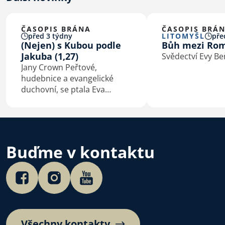
ČASOPIS BRÁNA
ČASOPIS BRÁ
před 3 týdny
LITOMYŠL
pře
(Nejen) s Kubou podle
Bůh mezi Ro
Jakuba (1,27)
Svědectví Evy B
Jany Crown Peřtové,
hudebnice a evangelické
duchovní, se ptala Eva
Macková
Buďme v kontaktu
Všechny kontakty