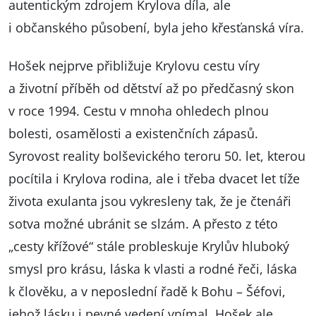
autentickým zdrojem Krylova díla, ale
i občanského působení, byla jeho křesťanská víra.
Hošek nejprve přibližuje Krylovu cestu víry
a životní příběh od dětství až po předčasný skon
v roce 1994. Cestu v mnoha ohledech plnou
bolesti, osamělosti a existenčních zápasů.
Syrovost reality bolševického teroru 50. let, kterou
pocítila i Krylova rodina, ale i třeba dvacet let tíže
života exulanta jsou vykresleny tak, že je čtenáři
sotva možné ubránit se slzám. A přesto z této
„cesty křížové“ stále probleskuje Krylův hluboký
smysl pro krásu, láska k vlasti a rodné řeči, láska
k člověku, a v neposlední řadě k Bohu – Šéfovi,
jehož lásku i pevné vedení vnímal. Hošek ale