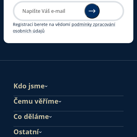
Registrací berete na vědomí
podmínky zpracování
osobních údajů
Kdo jsme
Čemu věříme
Co děláme
Ostatní