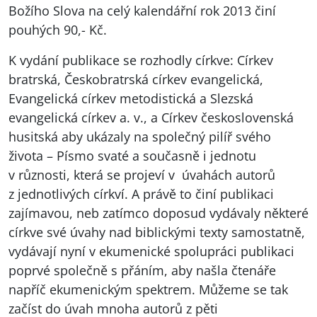
Božího Slova na celý kalendářní rok 2013 činí
pouhých 90,- Kč.
K vydání publikace se rozhodly církve: Církev
bratrská, Českobratrská církev evangelická,
Evangelická církev metodistická a Slezská
evangelická církev a. v., a Církev československá
husitská aby ukázaly na společný pilíř svého
života – Písmo svaté a současně i jednotu
v různosti, která se projeví v úvahách autorů
z jednotlivých církví. A právě to činí publikaci
zajímavou, neb zatímco doposud vydávaly některé
církve své úvahy nad biblickými texty samostatně,
vydávají nyní v ekumenické spolupráci publikaci
poprvé společně s přáním, aby našla čtenáře
napříč ekumenickým spektrem. Můžeme se tak
začíst do úvah mnoha autorů z pěti