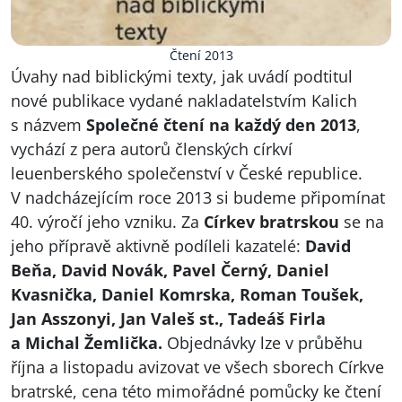
Čtení 2013
Úvahy nad biblickými texty, jak uvádí podtitul
nové publikace vydané nakladatelstvím Kalich
s názvem
Společné čtení na každý den 2013
,
vychází z pera autorů členských církví
leuenberského společenství v České republice.
V nadcházejícím roce 2013 si budeme připomínat
40. výročí jeho vzniku. Za
Církev bratrskou
se na
jeho přípravě aktivně podíleli kazatelé:
David
Beňa, David Novák, Pavel Černý, Daniel
Kvasnička, Daniel Komrska, Roman Toušek,
Jan Asszonyi, Jan Valeš st., Tadeáš Firla
a Michal Žemlička.
Objednávky lze v průběhu
října a listopadu avizovat ve všech sborech Církve
bratrské, cena této mimořádné pomůcky ke čtení