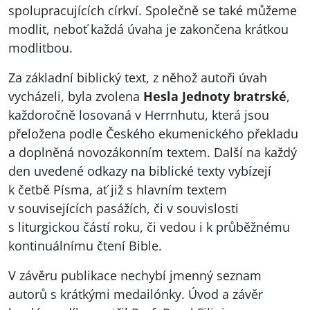
spolupracujících církví. Společně se také můžeme
modlit, neboť každá úvaha je zakončena krátkou
modlitbou.
Za základní biblický text, z něhož autoři úvah
vycházeli, byla zvolena
Hesla Jednoty bratrské
,
každoročně losovaná v Herrnhutu, která jsou
přeložena podle Českého ekumenického překladu
a doplněná novozákonním textem. Další na každý
den uvedené odkazy na biblické texty vybízejí
k četbě Písma, ať již s hlavním textem
v souvisejících pasážích, či v souvislosti
s liturgickou částí roku, či vedou i k průběžnému
kontinuálnímu čtení Bible.
V závěru publikace nechybí jmenný seznam
autorů s krátkými medailónky. Úvod a závěr