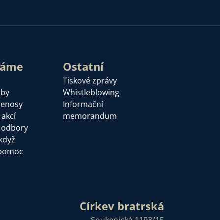
láme
Ostatní
Tiskové zprávy
žby
Whistleblowing
řenosy
Informační
 akcí
memorandum
a odbory
když
pomoc
Církev bratrská
Soukenická 1193/15