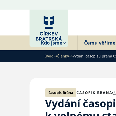
Kdo jsme
Čemu věříme
Úvod
Články
Vydání časopisu Brána 0
časopis Brána
ČASOPIS BRÁNA
Vydání časopi
k volnému st