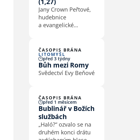
(1,27)
Jany Crown Peřtové,
hudebnice
a evangelické
duchovní, se ptala
Eva Macková
ČASOPIS BRÁNA
LITOMYŠL
před 3 týdny
Bůh mezi Romy
Svědectví Evy Beňové
ČASOPIS BRÁNA
před 1 měsícem
Bublinář v Božích
službách
„Haló?“ ozvalo se na
druhém konci drátu