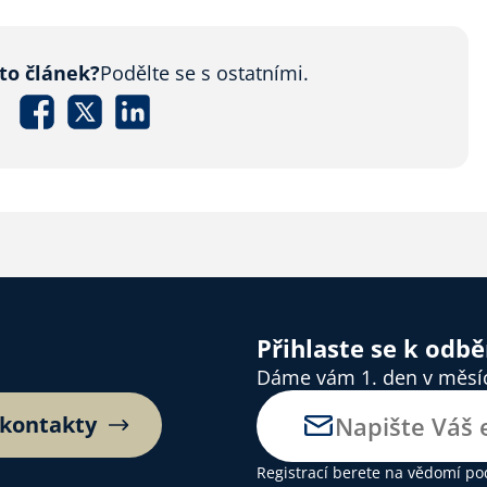
nto článek?
Podělte se s ostatními.
Přihlaste se k odb
Dáme vám 1. den v měsíci
 kontakty
Registrací berete na vědomí
po