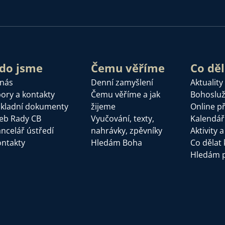
do jsme
Čemu věříme
Co dě
 nás
Denní zamyšlení
Aktuality
ory a kontakty
Čemu věříme a jak
Bohoslu
kladní dokumenty
žijeme
Online p
eb Rady CB
Vyučování, texty,
Kalendář
ncelář ústředí
nahrávky, zpěvníky
Aktivity 
ntakty
Hledám Boha
Co dělat 
Hledám 