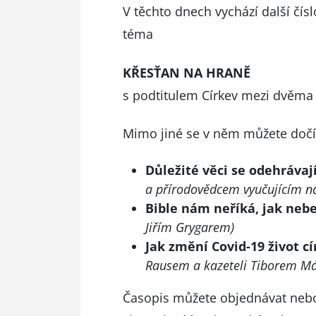
V těchto dnech vychází další čís
téma
KŘESŤAN NA HRANĚ
s podtitulem Církev mezi dvěma
Mimo jiné se v něm můžete dočí
Důležité věci se odehrávají
a přírodovědcem vyučujícím na
Bible nám neříká, jak nebe
Jiřím Grygarem)
Jak změní Covid-19 život c
Rausem a kazeteli Tiborem M
Časopis můžete objednávat nebo 