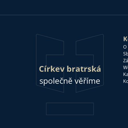
K
O
Sb
Zá
Církev bratrská
W
Ka
společně věříme
Ko