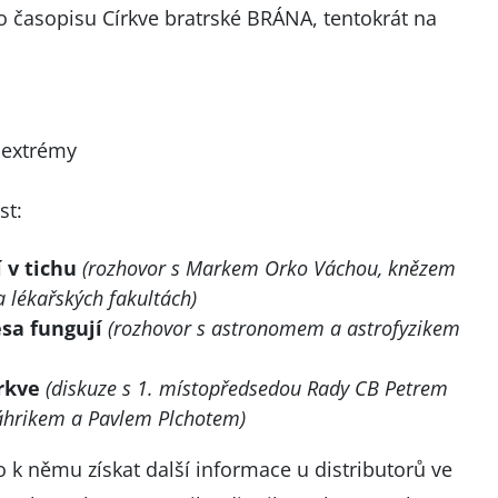
lo časopisu Církve bratrské BRÁNA, tentokrát na
 extrémy
st:
 v tichu
(rozhovor s Markem Orko Váchou, knězem
 lékařských fakultách)
sa fungují
(rozhovor s astronomem a astrofyzikem
írkve
(diskuze s 1. místopředsedou Rady CB Petrem
áhrikem a Pavlem Plchotem)
k němu získat další informace u distributorů ve