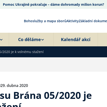
Pomoc Ukrajině pokračuje – dáme dohromady milion korun?
Bohoslužby a mapa sborů
Aktivity
Základní dokume
Co děláme
Kalendář akcí
5/2020 je k volnému stažení
29. dubna 2020
su Brána 05/2020 je
ažení