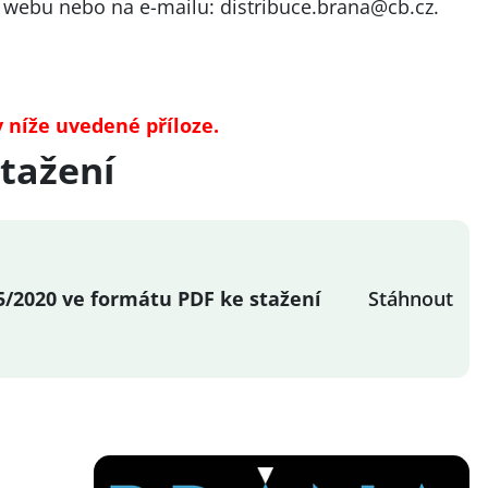
a
webu
nebo na e-mailu:
distribuce.brana@cb.cz
.
v níže uvedené příloze.
tažení
5/2020 ve formátu PDF ke stažení
Stáhnout