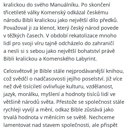
kralickou do svého Manuálníku. Po skončení
třicetileté války Komenský odkázal českému
národu Bibli kralickou jako největší dílo předků.
Považoval ji za klenot, který český národ povede
v těžkých časech. V období rekatolizace mnoho
lidí pro svoji víru tajně odcházelo do zahraničí
a nesli si s sebou jako největší bohatství právě
Bibli kralickou a Komenského Labyrint.
Celosvětově je Bible stále nejprodávanější knihou,
což svědčí o nadčasovosti jejího poselství. Již více
než dvě tisíciletí ovlivňuje kulturu, vzdělanost,
jazyk, morálku, myšlení a hodnoty tisíců lidí ve
většině národů světa. Přestože se společnost stále
rychleji vyvíjí a mění, odkaz Bible zůstává jako
trvalá hodnota v měnícím se světě. Nechceme
lamentovat nad stavem společnosti, ale přispět