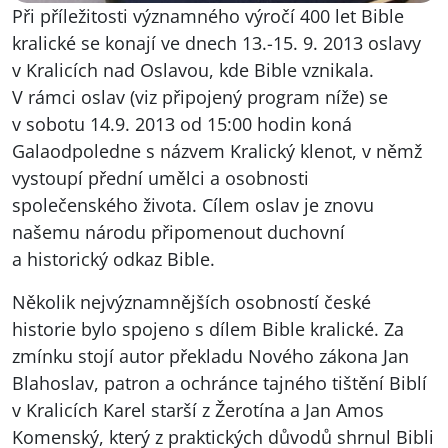
Při příležitosti významného výročí 400 let Bible
kralické se konají ve dnech 13.-15. 9. 2013 oslavy
v Kralicích nad Oslavou, kde Bible vznikala.
V rámci oslav (viz připojený program níže) se
v sobotu 14.9. 2013 od 15:00 hodin koná
Galaodpoledne s názvem Kralický klenot, v němž
vystoupí přední umělci a osobnosti
společenského života. Cílem oslav je znovu
našemu národu připomenout duchovní
a historický odkaz Bible.
Několik nejvýznamnějších osobností české
historie bylo spojeno s dílem Bible kralické. Za
zmínku stojí autor překladu Nového zákona Jan
Blahoslav, patron a ochránce tajného tištění Biblí
v Kralicích Karel starší z Žerotína a Jan Amos
Komenský, který z praktických důvodů shrnul Bibli