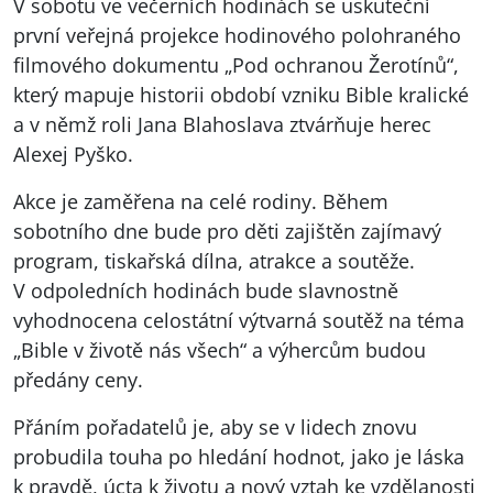
V sobotu ve večerních hodinách se uskuteční
první veřejná projekce hodinového polohraného
filmového dokumentu „Pod ochranou Žerotínů“,
který mapuje historii období vzniku Bible kralické
a v němž roli Jana Blahoslava ztvárňuje herec
Alexej Pyško.
Akce je zaměřena na celé rodiny. Během
sobotního dne bude pro děti zajištěn zajímavý
program, tiskařská dílna, atrakce a soutěže.
V odpoledních hodinách bude slavnostně
vyhodnocena celostátní výtvarná soutěž na téma
„Bible v životě nás všech“ a výhercům budou
předány ceny.
Přáním pořadatelů je, aby se v lidech znovu
probudila touha po hledání hodnot, jako je láska
k pravdě, úcta k životu a nový vztah ke vzdělanosti