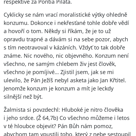
respektive za Pontia Piláta.
Cyklicky se nám vrací moralistické výtky ohledně
konzumu. Dokonce i nekřesťané tohle dobře vědí
a hovoří o tom. Někdy si říkám, že je to už
opravdu trapné a dávám si na sebe pozor, abych
s tím neotravoval v kázáních. Vždyť to tak dobře
známe. Nic nového, nic objevného. Konzum není
všechno, ne samým chlebem živ jest člověk,
všechno je pomíjivé… Zjistil jsem, jak se mi
ulevilo, že Pán Ježíš nebyl asketa jako Jan Křtitel.
Jenomže konzum je konzum a mít je leckdy
silnější než být.
Žalmista si povzdechl: Hluboké je nitro člověka
i jeho srdce. (Ž 64,7b) Co všechno můžeme i letos
v té hloubce objevit? Pán Bůh nám pomoz,
abychom tam vpustili toho, který z nebe sestoupil