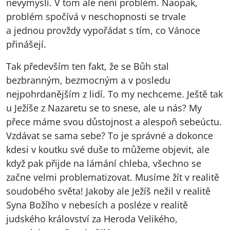
nevymyslí. V tom ale není problém. Naopak,
problém spočívá v neschopnosti se trvale
a jednou provždy vypořádat s tím, co Vánoce
přinášejí.
Tak především ten fakt, že se Bůh stal
bezbranným, bezmocným a v posledu
nejpohrdanějším z lidí. To my nechceme. Ještě tak
u Ježíše z Nazaretu se to snese, ale u nás? My
přece máme svou důstojnost a alespoň sebeúctu.
Vzdávat se sama sebe? To je správné a dokonce
kdesi v koutku své duše to můžeme objevit, ale
když pak přijde na lámání chleba, všechno se
začne velmi problematizovat. Musíme žít v realitě
soudobého světa! Jakoby ale Ježíš nežil v realitě
Syna Božího v nebesích a posléze v realitě
judského království za Heroda Velikého,