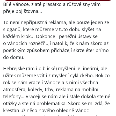
Bílé Vánoce, zlaté prasátko a růžové sny vám
přeje pojišťovna…
To není nepřípustná reklama, ale pouze jeden ze
sloganů, které můžeme v tuto dobu slyšet na
každém kroku. Dokonce i peněžní ústavy se
o Vánocích rozněžňují natolik, že k nám skoro až
poetickým způsobem přicházejí skrze éter přímo
do domu.
Hebrejské (tím i biblické) myšlení je lineární, ale
užitek můžeme vzít i z myšlení cyklického. Rok co
rok se nám vracejí Vánoce a s nimi všechna
atmosféra, koledy, trhy, reklama na mobilní
telefony… Vracejí se nám ale i stále dokola stejné
otázky a stejná problematika. Skoro se mi zdá, že
křesťan už něco nového ohledně Vánoc