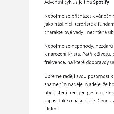
Adventní cyklus je i na
Spotify
Nebojme se přicházet k vánočním
jako násilníci, teroristé a funda
charakterové vady i nechtěná ubl
Nebojme se nepohody, nezdarů a 
k narození Krista. Patří k život
frekvence, na které doopravdy u
Upřeme raději svou pozornost k b
znamením naděje. Naděje, že boj
oběť, která není jen gestem, která
zápasí také o naše duše. Cenou 
i lidmi.