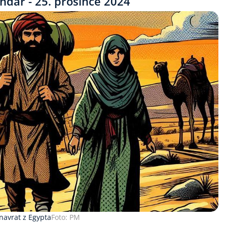
ndář - 25. prosince 2024
navrat z Egypta
Foto: PM