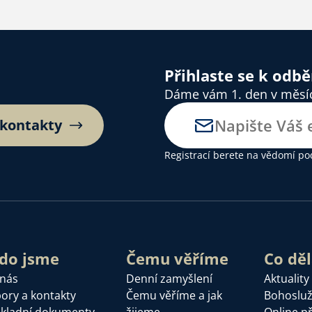
Přihlaste se k odb
Dáme vám 1. den v měsíci
 kontakty
Registrací berete na vědomí
po
do jsme
Čemu věříme
Co dě
 nás
Denní zamyšlení
Aktuality
ory a kontakty
Čemu věříme a jak
Bohoslu