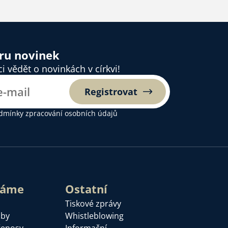
ěru novinek
 vědět o novinkách v církvi!
Registrovat
dmínky zpracování osobních údajů
láme
Ostatní
Tiskové zprávy
žby
Whistleblowing