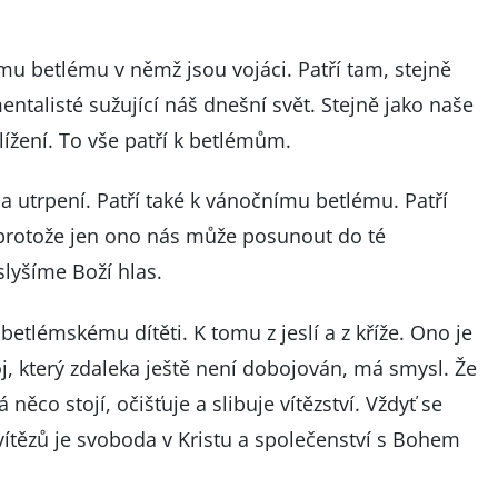
u betlému v němž jsou vojáci. Patří tam, stejně
mentalisté sužující náš dnešní svět. Stejně jako naše
ížení. To vše patří k betlémům.
utrpení. Patří také k vánočnímu betlému. Patří
u, protože jen ono nás může posunout do té
slyšíme Boží hlas.
etlémskému dítěti. K tomu z jeslí a z kříže. Ono je
, který zdaleka ještě není dobojován, má smysl. Že
 něco stojí, očišťuje a slibuje vítězství. Vždyť se
vítězů je svoboda v Kristu a společenství s Bohem