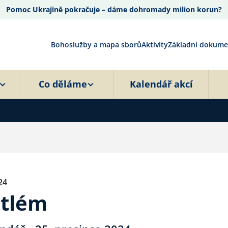
Pomoc Ukrajině pokračuje – dáme dohromady milion korun?
Bohoslužby a mapa sborů
Aktivity
Základní dokume
Co děláme
Kalendář akcí
24
etlém