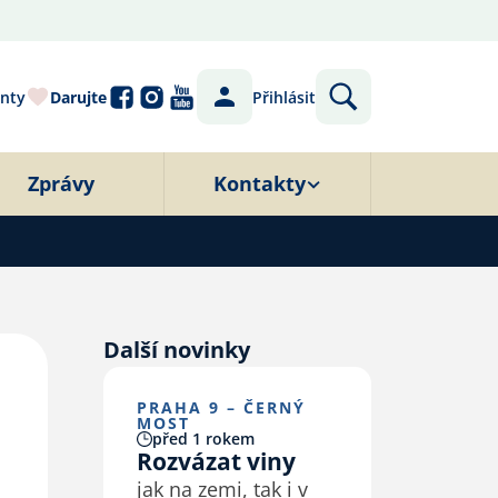
nty
Darujte
Přihlásit
Zprávy
Kontakty
Další novinky
PRAHA 9 – ČERNÝ
MOST
před 1 rokem
Rozvázat viny
jak na zemi, tak i v