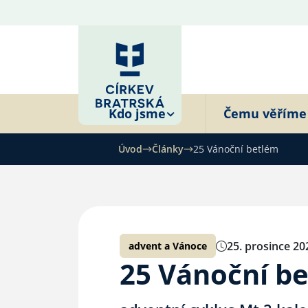
Kdo jsme
Čemu věříme
Úvod
Články
25 Vánoční betlém
25. prosince 20
advent a Vánoce
25 Vánoční b