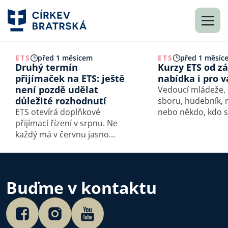
ETS
před 1 měsícem
ETS
před 1 měsíc
Druhý termín
Kurzy ETS od zá
přijímaček na ETS: ještě
nabídka i pro v
není pozdě udělat
Vedoucí mládeže, 
důležité rozhodnutí
sboru, hudebník, 
ETS otevírá doplňkové
nebo někdo, kdo s
přijímací řízení v srpnu. Ne
učí nést odpověd
každý má v červnu jasno
právě pro takové 
a možná je tohle příležitost
otevírá ETS od zář
právě pro ty, kdo ještě
kurzů. Přinášíme 
hledají svou cestu —
přehled příležitost
podobně jako naše
mohou které moh
Buďme v kontaktu
studentka Nina, která
konkrétním…
původně mířila na
psychologii, ale…