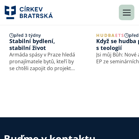
před 3 týdny
HUDBA
ETS
před
Stabilní bydlení,
Když se hudba 
stabilní život
s teologií
Armáda spásy v Praze hledá
Jsi můj Bůh: Nové
pronajímatele bytů, kteří by
EP ze seminárních 
se chtěli zapojit do projektu
Stabilní bydlení, stabilní
život. Jeho cílem je pomoci
lidem v bytové nouzi získat
důstojný a bezpečný domov.
Buďme v kontaktu