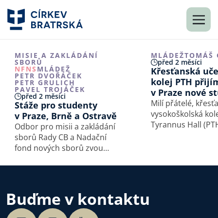
MISIE A ZAKLÁDÁNÍ
MLÁDEŽ
TOMÁŠ 
SBORŮ
před 2 měsíci
NFNS
MLÁDEŽ
Křesťanská uč
PETR DVOŘÁČEK
kolej PTH přijí
PETR GRULICH
PAVEL TROJÁČEK
v Praze nové s
před 2 měsíci
Milí přátelé, křesť
Stáže pro studenty
vysokoškolská kol
v Praze, Brně a Ostravě
Tyrannus Hall (PT
Odbor pro misii a zakládání
příštího akademic
sborů Rady CB a Nadační
opět přijímat nové
fond nových sborů zvou
studenty na stáže ve školním
roce 2026/27 v Praze, v Brně
a v Ostravě.
Buďme v kontaktu