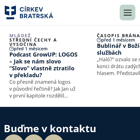
MLÁDEŽ
ČASOPIS BRÁN
STŘEDNÍ ČECHY A
před 1 měsícem
VYSOČINA
Bublinář v Bož
před 1 měsícem
službách
Podcast GrowUP: LOGOS
„Haló?“ ozvalo se
– Jak se nám slovo
konci drátu zadý
“Slovo” vlastně ztratilo
hlasem. Představi
v překladu?
a poprosila o roz
Co přesně znamená logos
časopis Brána. Hl
v původní řečtině? Jak Jan už
straně patřil Davi
v první kapitole rozdělil
Kunáškovi, jehož 
původní čtenáře na věřící
povoláním je podl
a nevěřící? A jak tato místa
přivádět lidi ke…
tedy správně vykládat
v dnešní době? Poslechněte
Buďme v kontaktu
si další díl série Ztraceno…