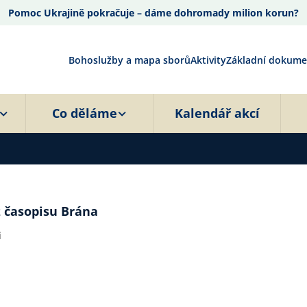
Pomoc Ukrajině pokračuje – dáme dohromady milion korun?
Bohoslužby a mapa sborů
Aktivity
Základní dokume
Co děláme
Kalendář akcí
z časopisu Brána
i