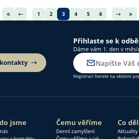
1
2
3
4
5
6
Přihlaste se k odb
Dáme vám 1. den v měsíci
 kontakty
Registrací berete na vědomí
po
do jsme
Čemu věříme
Co dě
 nás
Denní zamyšlení
Aktuality
ory a kontakty
Čemu věříme a jak
Bohoslu