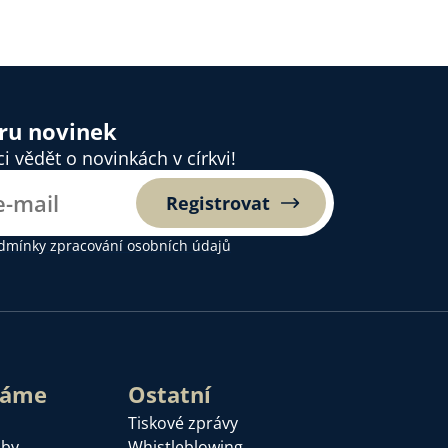
ěru novinek
 vědět o novinkách v církvi!
Registrovat
dmínky zpracování osobních údajů
láme
Ostatní
Tiskové zprávy
žby
Whistleblowing