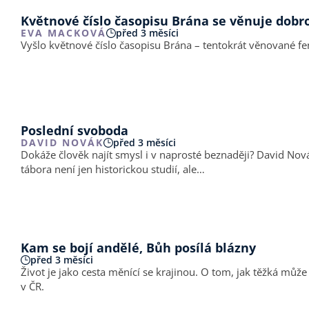
Květnové číslo časopisu Brána se věnuje dobro
EVA MACKOVÁ
před 3 měsíci
Vyšlo květnové číslo časopisu Brána – tentokrát věnované f
Poslední svoboda
DAVID NOVÁK
před 3 měsíci
Dokáže člověk najít smysl i v naprosté beznaději? David Novák
tábora není jen historickou studií, ale…
Kam se bojí andělé, Bůh posílá blázny
před 3 měsíci
Život je jako cesta měnící se krajinou. O tom, jak těžká může
v ČR.