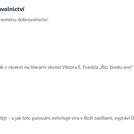
volnictví
enoménu dobrovolnictví.
 v recenzi na literární skvost Viktora E. Frankla „Říci životu ano“
 být – a jak toto putování ovlivňuje víra v Boží zaslíbení, vypráv