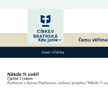
Kdo jsme
Čemu věříme
Úvod
Články
Někdo Ti uvěří
před 1 rokem
Rozhovor s Annou Ptáčkovou, vedoucí projektu “Někdo Ti uvěří