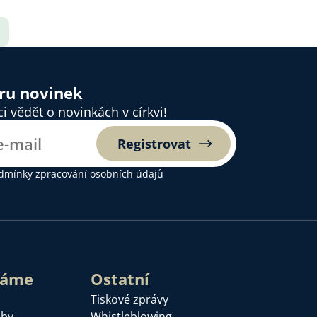
ěru novinek
 vědět o novinkách v církvi!
Registrovat
dmínky zpracování osobních údajů
láme
Ostatní
Tiskové zprávy
žby
Whistleblowing