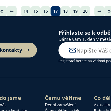
14
15
16
17
18
19
20
Přihlaste se k odb
Dáme vám 1. den v měsíci
 kontakty
Registrací berete na vědomí
po
do jsme
Čemu věříme
Co dě
 nás
Denní zamyšlení
Aktuality
ory a kontakty
Čemu věříme a jak
Bohoslu