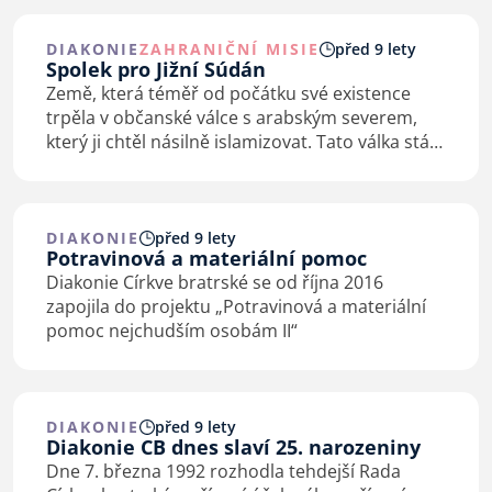
Súdánu. V rámci veřejné sbírky
„Matouš 25“
organizovené Diakonií…
DIAKONIE
ZAHRANIČNÍ MISIE
před 9 lety
Spolek pro Jižní Súdán
Země, která téměř od počátku své existence
trpěla v občanské válce s arabským severem,
který ji chtěl násilně islamizovat. Tato válka stála
2 milióny životů. Je to hodně na 8 miliónový
národ. Muži šli bojovat již od 15 let,…
DIAKONIE
před 9 lety
Potravinová a materiální pomoc
Diakonie Církve bratrské se od října 2016
zapojila do projektu „Potravinová a materiální
pomoc nejchudším osobám II“
DIAKONIE
před 9 lety
Diakonie CB dnes slaví 25. narozeniny
Dne 7. března 1992 rozhodla tehdejší Rada