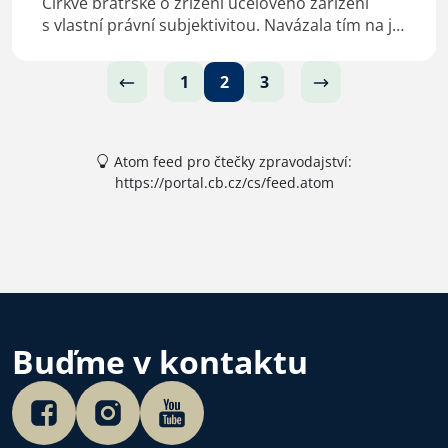
Církve bratrské o zřízení účelového zařízení
s vlastní právní subjektivitou. Navázala tím na již
dříve započatou práci diakonského odboru při
Radě CB. Tak se před čtvrt stoletím narodila…
1
2
3
Atom feed pro čtečky zpravodajství:
https://portal.cb.cz/cs/feed.atom
Buďme v kontaktu