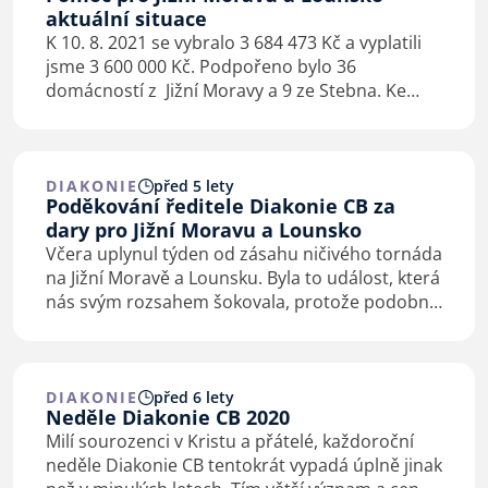
aktuální situace
K 10. 8. 2021 se vybralo 3 684 473 Kč a vyplatili
jsme 3 600 000 Kč. Podpořeno bylo 36
domácností z Jižní Moravy a 9 ze Stebna. Ke
každému domu máme k dispozici
fotodokumentaci, případně demoliční výměr
a snažíme se…
DIAKONIE
před 5 lety
Poděkování ředitele Diakonie CB za
dary pro Jižní Moravu a Lounsko
Včera uplynul týden od zásahu ničivého tornáda
na Jižní Moravě a Lounsku. Byla to událost, která
nás svým rozsahem šokovala, protože podobné
záběry jsme byli zvyklí vídat ve zpravodajství
z Asie nebo USA, nebo v katastrofických…
DIAKONIE
před 6 lety
Neděle Diakonie CB 2020
Milí sourozenci v Kristu a přátelé, každoroční
neděle Diakonie CB tentokrát vypadá úplně jinak