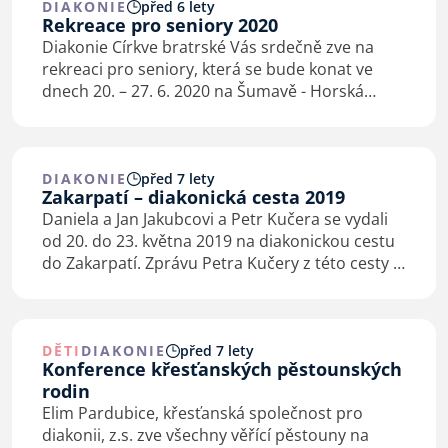
DIAKONIE
před 6 lety
Rekreace pro seniory 2020
Diakonie Církve bratrské Vás srdečně zve na
rekreaci pro seniory, která se bude konat ve
dnech 20. – 27. 6. 2020 na Šumavě - Horská
chata Cihelny (Zadov 24, 384 73 Stachy). Více
informací včetně přihlášky naleznete v níže
uvedené…
DIAKONIE
před 7 lety
Zakarpatí – diakonická cesta 2019
Daniela a Jan Jakubcovi a Petr Kučera se vydali
od 20. do 23. května 2019 na diakonickou cestu
do Zakarpatí. Zprávu Petra Kučery z této cesty si
můžete přečíst na Blog o pomoci Diakonie
Církve bratrské v Zakarpatí.
DĚTI
DIAKONIE
před 7 lety
Konference křesťanských pěstounských
rodin
Elim Pardubice, křesťanská společnost pro
diakonii, z.s. zve všechny věřící pěstouny na