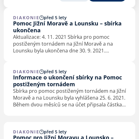
DIAKONIE
před 5 lety
Pomoc Jižní Moravě a Lounsku – sbírka
ukončena
Aktualizace: 4. 11. 2021 Sbírka pro pomoc
postiženým tornádem na Jižní Moravě a na
Lounsku byla ukončena dne 30. 9. 2021.
Konečný výtěžek činí 3.925.129 Kč. Konečná
částka vyplacená pomoci činí 3.925.129,- Kč.
Další podrobnosti naleznete…
DIAKONIE
před 5 lety
Informace o ukončení sbírky na Pomoc
postiženým tornádem
Sbírka pro pomoc postiženým tornádem na Jižní
Moravě a na Lounsku byla vyhlášena 25. 6. 2021.
Během dvou měsíců se na účet připsala částka
téměř 3.850.000,- Kč. A dary stále přicházejí.
Proto jsme se rozhodli sbírku prodloužit…
DIAKONIE
před 5 lety
Pomoc pro Jižní Moravu a Lounsko –