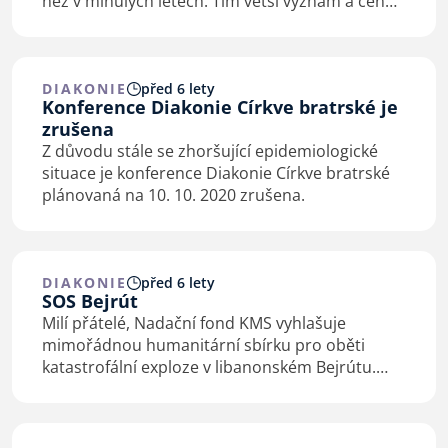
než v minulých letech. Tím větší význam a cenu
pro nás bude mít, pokud se rozhodnete
Diakonii CB podpořit. Proč sbírku…
DIAKONIE
před 6 lety
Konference Diakonie Církve bratrské je
zrušena
Z důvodu stále se zhoršující epidemiologické
situace je konference Diakonie Církve bratrské
plánovaná na 10. 10. 2020 zrušena.
DIAKONIE
před 6 lety
SOS Bejrút
Milí přátelé, Nadační fond KMS vyhlašuje
mimořádnou humanitární sbírku pro oběti
katastrofální exploze v libanonském Bejrútu.
Vybrané peníze budou zaslány místnímu sboru
Free Evangelical Church Beirut, s jehož
vedoucími mají někteří…