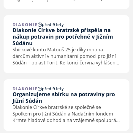
které vytvořila samostatný projekt „Potraviny
pro Jižní Súdán“ se samostatným variabilním…
DIAKONIE
před 9 lety
Diakonie Církve bratrské přispěla na
nákup potravin pro potřebné v Jižním
Súdánu
Sbírkové konto Matouš 25 je díky mnoha
dárcům aktivní v humanitární pomoci pro Jižní
Súdán – oblast Torit. Ke konci června vyhlášený
projekt Potraviny pro Jižní Súdán během
několika dnů nashromáždil částku více jak 100
tisíc. Díky tomu…
DIAKONIE
před 9 lety
Organizujeme sbírku na potraviny pro
Jižní Súdán
Diakonie Církve bratrské se společně se
Spolkem pro Jižní Súdán a Nadačním fondem
Krmte hladové dohodla na vzájemné spolupráci
při zajištění humanitární pomoci do Jižního