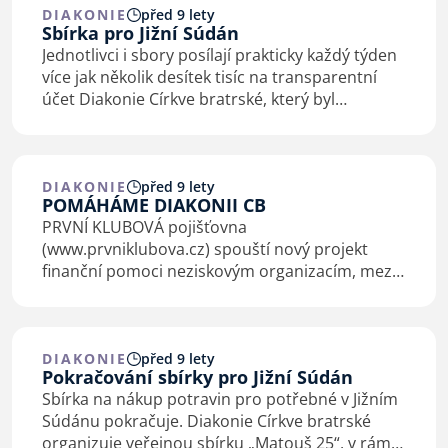
DIAKONIE
před 9 lety
Sbírka pro Jižní Súdán
Jednotlivci i sbory posílají prakticky každý týden
více jak několik desítek tisíc na transparentní
účet Diakonie Církve bratrské, který byl
vytvořený pro projekt „Potraviny pro Jižní
Súdán”. Již bylo vybráno 411 tisíc Kč, takže víc
něž…
DIAKONIE
před 9 lety
POMÁHÁME DIAKONII CB
PRVNÍ KLUBOVÁ pojišťovna
(
www.prvniklubova.cz
) spouští nový projekt
finanční pomoci neziskovým organizacím, mezi
nimiž je i Diakonie Církve bratrské. Projekt
vychází z myšlenky, že pojišťovna a neziskové
organizace mají stejnou…
DIAKONIE
před 9 lety
Pokračování sbírky pro Jižní Súdán
Sbírka na nákup potravin pro potřebné v Jižním
Súdánu pokračuje. Diakonie Církve bratrské
organizuje veřejnou sbírku „Matouš 25“, v rámci