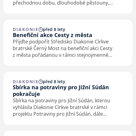
přechodnou dobu, dlouhodobé pěstouny,
adoptivní rodiče a křesťany zvažující přijmout
nové dítě do rodiny na konferenci křesťanských
pěstounských…
DIAKONIE
před 8 lety
Benefiční akce Cesty z města
Přijďte podpořit Středisko Diakonie Církve
bratrské Černý Most na benefiční akci Cesty
z města pořádanou v rámci stejnojmenné
veřejné sbírky! Benefiční večer se koná 29.
listopadu od 17.00 do 22.00 hodin v Kulturním
domě BÍLÁ…
DIAKONIE
před 8 lety
Sbírka na potraviny pro Jižní Súdán
pokračuje
Sbírka na potraviny pro Jižní Súdán, kterou
vyhlásila Diakonie Církve bratrské v rámci
projektu Potraviny pro Jižní Súdán, dále
pokračuje. Dle biskupa Bernarda je projekt
velmi potřebný mnoha rodinám, které by jinak
zemřely hladem. …