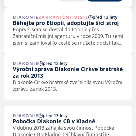
DIAKONIE
ZAHRANIČNÍ MISIE
před 12 lety
Běhejte pro Etiopii, adoptujte šicí stroj
Poprvé jsem se dostal do Etiopie přes
Zahraniční misijní agenturu v roce 2009. Tu zemi
jsem si zamiloval (o cestě se můžete dočíst také
v “článku Brány”:
http://www.i-
brana.cz/mzine/index.php?i=1010#/22
). Nejsem
žádný dobrodruh ani…
DIAKONIE
před 12 lety
Výroční zpráva Diakonie Církve bratrské
za rok 2013
Diakonie Církve bratrské zveřejnila svou Výroční
zprávu za rok 2013.
DIAKONIE
před 13 lety
Pobočka Diakonie CB v Kladně
V dubnu 2013 zahájila svou činnost Pobočka
Diakonie CB v Kladně. Její hlavní činností je