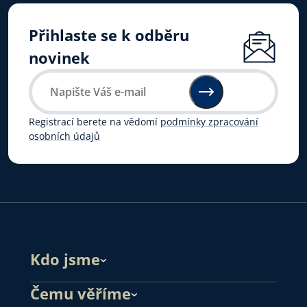
Přihlaste se k odběru
novinek
Registrací berete na vědomí
podmínky zpracování
osobních údajů
Kdo jsme
Čemu věříme