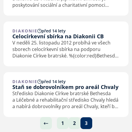
poskytování sociální a charitativní pomoci
potřebným v souladu s křesťanskými
hodnotami. Její zaměření je na: • Lidi, kteří
uvízli…
DIAKONIE
před 14 lety
Celocírkevní sbírka na Diakonii CB
V neděli 25. listopadu 2012 probíhá ve všech
sborech celocírkevní sbírka na podporu
Diakonie Církve bratrské. %{color:red}Bethesda
– domov pro seniory% Bethesda je nestátní
neziskové zařízení pro seniory a je jedním ze
středisek Diakonie…
DIAKONIE
před 14 lety
Staň se dobrovolníkem pro areál Chvaly
Středisko Diakonie Církve bratrské Bethesda
a Léčebné a rehabilitační středisko Chvaly hledá
a nabírá dobrovolníky pro areál Chvaly, kteří by
pomáhali při volnočasové aktivizaci seniorů,
pacientů a v nejrůznějších dalších…
1
2
3