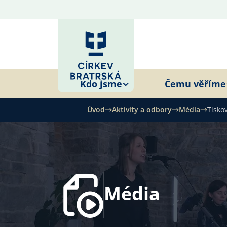
Kdo jsme
Čemu věříme
Úvod
Aktivity a odbory
Média
Tisko
Média