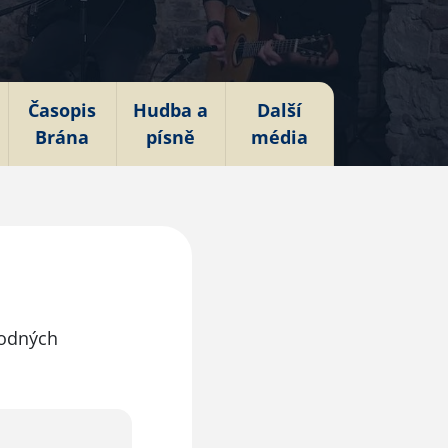
Časopis
Hudba a
Další
Brána
písně
média
vodných