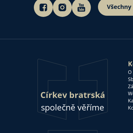
Všechny
K
O
Sb
Zá
Církev bratrská
W
Ka
společně věříme
Ko