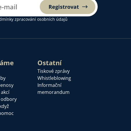
Registrovat
dmínky zpracování osobních údajů
láme
Ostatní
Tiskové zprávy
žby
Whistleblowing
řenosy
Informační
 akcí
memorandum
a odbory
když
pomoc