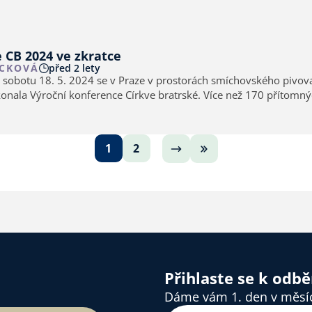
 CB 2024 ve zkratce
CKOVÁ
před 2 lety
v sobotu 18. 5. 2024 se v Praze v prostorách smíchovského pivov
oční konference Církve bratrské. Více než 170 přítomných delegátů
právem ve všech případech jednohlasně…
1
2
Přihlaste se k odb
Dáme vám 1. den v měsíci