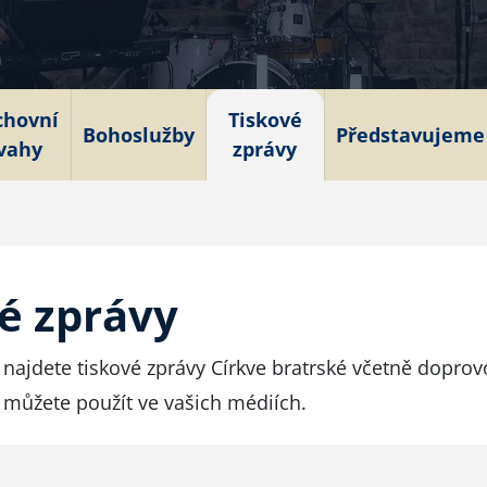
chovní
Tiskové
Bohoslužby
Představujeme
vahy
zprávy
é zprávy
 najdete tiskové zprávy Církve bratrské včetně dopro
ré můžete použít ve vašich médiích.