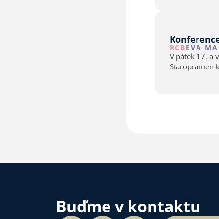
Konference
RCB
EVA MA
V pátek 17. a 
Staropramen konala Výr
s hlasovacím 
Buďme v kontaktu