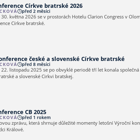
Výroční konference Církve bratrské 2026
CKOVÁ
před 2 měsíci
 30. května 2026 se v prostorách Hotelu Clarion Congress v Olo
ence Církve bratrské.
onference české a slovenské Církve bratrské
CKOVÁ
před 8 měsíci
 22. listopadu 2025 se po obvyklé periodě tří let konala společn
atrské a slovenské Cirkvi bratskej.
nference CB 2025
CKOVÁ
před 1 rokem
skovou zprávu, která shrnuje důležité momenty letošní Výroční ko
dci Králové.