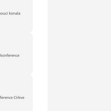
mouci konala
á konference
nference Církve