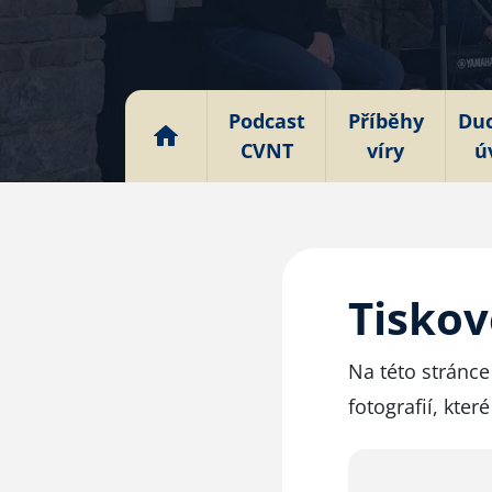
Podcast
Příběhy
Du
CVNT
víry
ú
Tiskov
Na této stránce
fotografií, kte