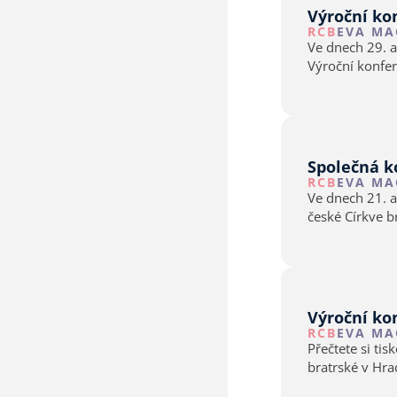
RCB
EVA MA
Ve dnech 29. a
Výroční konfer
Společná k
RCB
EVA MA
Ve dnech 21. a
české Církve br
Výroční ko
RCB
EVA MA
Přečtete si ti
bratrské v Hra