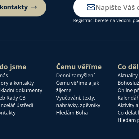
 kontakty
Registrací berete na vědomí
po
do jsme
Čemu věříme
Co dě
 nás
Denní zamyšlení
Aktuality
ory a kontakty
Čemu věříme a jak
Bohoslu
kladní dokumenty
žijeme
Online p
eb Rady CB
Vyučování, texty,
Kalendář
ncelář ústředí
nahrávky, zpěvníky
Aktivity 
ntakty
Hledám Boha
Co dělat 
Hledám 