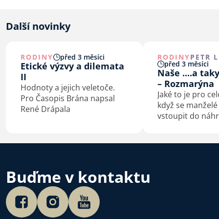
Další novinky
RODINY
před 3 měsíci
RODINY
PETR 
před 3 měsíci
Etické výzvy a dilemata
Naše ....a tak
II
– Rozmarýna
Hodnoty a jejich veletoče.
Jaké to je pro ce
Pro Časopis Brána napsal
když se manžel
René Drápala
vstoupit do náh
rodičovské péče?
osobní zkušenost
na výchovné tipy 
je “ušít na míru”
dětem, se můžet
Buďme v kontaktu
s moderátorkou