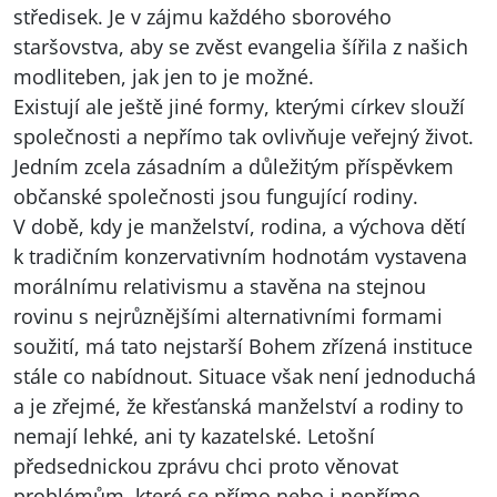
středisek. Je v zájmu každého sborového
staršovstva, aby se zvěst evangelia šířila z našich
modliteben, jak jen to je možné.
Existují ale ještě jiné formy, kterými církev slouží
společnosti a nepřímo tak ovlivňuje veřejný život.
Jedním zcela zásadním a důležitým příspěvkem
občanské společnosti jsou fungující rodiny.
V době, kdy je manželství, rodina, a výchova dětí
k tradičním konzervativním hodnotám vystavena
morálnímu relativismu a stavěna na stejnou
rovinu s nejrůznějšími alternativními formami
soužití, má tato nejstarší Bohem zřízená instituce
stále co nabídnout. Situace však není jednoduchá
a je zřejmé, že křesťanská manželství a rodiny to
nemají lehké, ani ty kazatelské. Letošní
předsednickou zprávu chci proto věnovat
problémům, které se přímo nebo i nepřímo