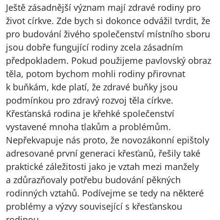
Ještě zásadnější význam mají zdravé rodiny pro
život církve. Zde bych si dokonce odvážil tvrdit, že
pro budování živého společenství místního sboru
jsou dobře fungující rodiny zcela zásadním
předpokladem. Pokud použijeme pavlovský obraz
těla, potom bychom mohli rodiny přirovnat
k buňkám, kde platí, že zdravé buňky jsou
podmínkou pro zdravý rozvoj těla církve.
Křesťanská rodina je křehké společenství
vystavené mnoha tlakům a problémům.
Nepřekvapuje nás proto, že novozákonní epištoly
adresované první generaci křesťanů, řešily také
praktické záležitosti jako je vztah mezi manžely
a zdůrazňovaly potřebu budování pěkných
rodinných vztahů. Podívejme se tedy na některé
problémy a výzvy související s křesťanskou
rodinou.