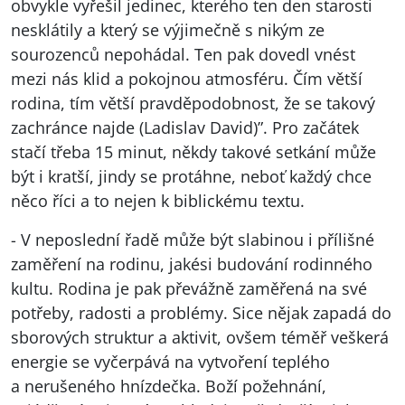
obvykle vyřešil jedinec, kterého ten den starosti
nesklátily a který se výjimečně s nikým ze
sourozenců nepohádal. Ten pak dovedl vnést
mezi nás klid a pokojnou atmosféru. Čím větší
rodina, tím větší pravděpodobnost, že se takový
zachránce najde (Ladislav David)”. Pro začátek
stačí třeba 15 minut, někdy takové setkání může
být i kratší, jindy se protáhne, neboť každý chce
něco říci a to nejen k biblickému textu.
- V neposlední řadě může být slabinou i přílišné
zaměření na rodinu, jakési budování rodinného
kultu. Rodina je pak převážně zaměřená na své
potřeby, radosti a problémy. Sice nějak zapadá do
sborových struktur a aktivit, ovšem téměř veškerá
energie se vyčerpává na vytvoření teplého
a nerušeného hnízdečka. Boží požehnání,