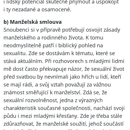
i lidský potenciál skutečně přijmout a uspokojit
i ty nezadané a osamocené.
b) Manželská smlouva
Snoubenci si v přípravě potřebují osvojit zásady
manželského a rodinného života. K tomu
neodmyslitelně patří i biblický pohled na
sexualitu. Zde se dostávám k tématu, které se
stává aktuálním. Při rozhovorech s mladými lidmi
mě dost často překvapuje názor, že sexuální život
před svatbou by nevnímali jako hřích u lidí, kteří
se mají rádi, a svůj vztah považují za vážnou
známost směřující k manželství. Zdá se, že
sexuální rozvolněnost, jedna z výrazných
charakteristik současné společnosti, nachází svoji
půdu i mezi mladými křesťany. Zde je třeba stále
zdůrazňovat, že manželské soužití, jehož součástí