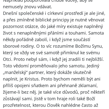
Například podporovala chudé vdovy, aby se
nemusely znovu vdávat.
Dnešní společenské i církevní prostředí je ale jiné,
a přes zmíněné biblické principy je nutné věnovat
pozornost otázce, do jaké míry existuje naplněný
život s nenaplněnými přáními a touhami. Samota
někdy pořádně zabolí, i když jsme součástí
sborové rodiny. O to víc rozumíme Božímu Synu,
který se vždy ve své samotě přimknul ke svému
Otci. Proto nebyl sám, i když jej zradili ti nejbližší.
Toto vědomí proměňovalo jeho samotu. Jediný
„manželský“ partner, který dokáže skutečně
naplnit, je Kristus. Proto bychom neměli být ani
příliš opojeni sňatkem ani přehnaně zklamaní,
žijeme-li bez něj. Je také více důvodů, proč někteří
zůstávají sami. Jistě v tom hraje roli také Boží
prozřetelnost, kterou člověk nahlédne často až