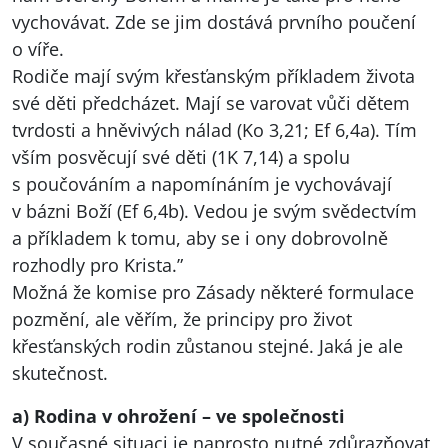
vychovávat. Zde se jim dostává prvního poučení
o víře.
Rodiče mají svým křesťanským příkladem života
své děti předcházet. Mají se varovat vůči dětem
tvrdosti a hněvivých nálad (Ko 3,21; Ef 6,4a). Tím
vším posvěcují své děti (1K 7,14) a spolu
s poučováním a napomínáním je vychovávají
v bázni Boží (Ef 6,4b). Vedou je svým svědectvím
a příkladem k tomu, aby se i ony dobrovolně
rozhodly pro Krista.”
Možná že komise pro Zásady některé formulace
pozmění, ale věřím, že principy pro život
křesťanských rodin zůstanou stejné. Jaká je ale
skutečnost.
a) Rodina v ohrožení – ve společnosti
V současné situaci je naprosto nutné zdůrazňovat