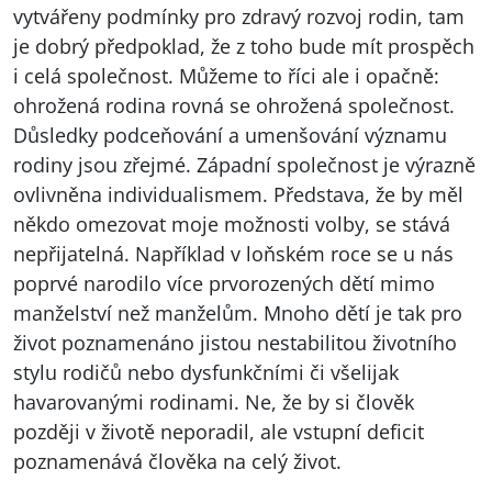
vytvářeny podmínky pro zdravý rozvoj rodin, tam
je dobrý předpoklad, že z toho bude mít prospěch
i celá společnost. Můžeme to říci ale i opačně:
ohrožená rodina rovná se ohrožená společnost.
Důsledky podceňování a umenšování významu
rodiny jsou zřejmé. Západní společnost je výrazně
ovlivněna individualismem. Představa, že by měl
někdo omezovat moje možnosti volby, se stává
nepřijatelná. Například v loňském roce se u nás
poprvé narodilo více prvorozených dětí mimo
manželství než manželům. Mnoho dětí je tak pro
život poznamenáno jistou nestabilitou životního
stylu rodičů nebo dysfunkčními či všelijak
havarovanými rodinami. Ne, že by si člověk
později v životě neporadil, ale vstupní deficit
poznamenává člověka na celý život.