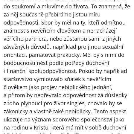
do soukromí a mluvíme do života. To znamená, že
za něj současně přebíráme jistou míru
odpovědnosti. Sbor by měl na ty, kteří odmítnou
známost s nevěřícím člověkem a nenacházejí
věřícího partnera, nebo zůstanou sami z jiných
závažných důvodů, například pro jinou sexuální
orientaci, pamatovat prakticky. Měl by s nimi do
budoucnosti nést podle potřeby duchovní
i finanční spoluodpovědnost. Pokud by například
staršovstvo vymlouvalo sňatek s nevěřícím
člověkem jako projev nebiblického jednání,
a přitom by nepřevzalo odpovědnost za důsledky
z toho plynoucí pro život singles, chovalo by se
zákonicky a vlastně také nebiblicky. Tento aspekt
ukazuje na význam sborového společenství jako
na rodinu v Kristu, která má mít v sobě duchovní