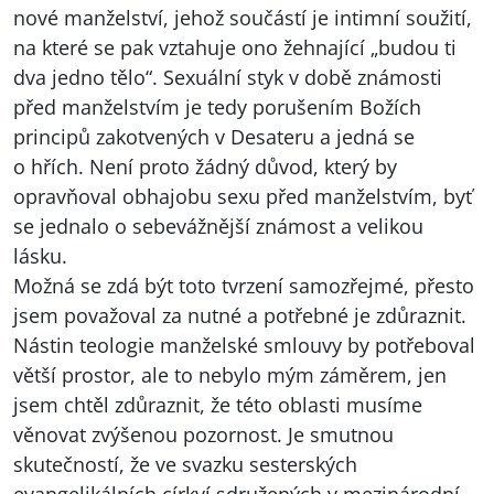
nové manželství, jehož součástí je intimní soužití,
na které se pak vztahuje ono žehnající „budou ti
dva jedno tělo“. Sexuální styk v době známosti
před manželstvím je tedy porušením Božích
principů zakotvených v Desateru a jedná se
o hřích. Není proto žádný důvod, který by
opravňoval obhajobu sexu před manželstvím, byť
se jednalo o sebevážnější známost a velikou
lásku.
Možná se zdá být toto tvrzení samozřejmé, přesto
jsem považoval za nutné a potřebné je zdůraznit.
Nástin teologie manželské smlouvy by potřeboval
větší prostor, ale to nebylo mým záměrem, jen
jsem chtěl zdůraznit, že této oblasti musíme
věnovat zvýšenou pozornost. Je smutnou
skutečností, že ve svazku sesterských