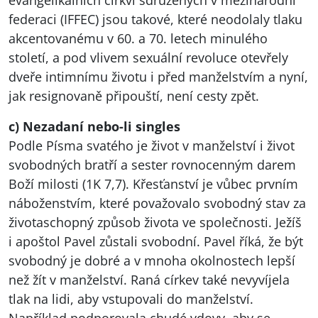
evangelikálních církví sdružených v mezinárodní
federaci (
IFFEC
) jsou takové, které neodolaly tlaku
akcentovanému v 60. a 70. letech minulého
století, a pod vlivem sexuální revoluce otevřely
dveře intimnímu životu i před manželstvím a nyní,
jak resignovaně připouští, není cesty zpět.
c) Nezadaní nebo-li singles
Podle Písma svatého je život v manželství i život
svobodných bratří a sester rovnocenným darem
Boží milosti (1K 7,7). Křesťanství je vůbec prvním
náboženstvím, které považovalo svobodný stav za
životaschopný způsob života ve společnosti. Ježíš
i apoštol Pavel zůstali svobodní. Pavel říká, že být
svobodný je dobré a v mnoha okolnostech lepší
než žít v manželství. Raná církev také nevyvíjela
tlak na lidi, aby vstupovali do manželství.