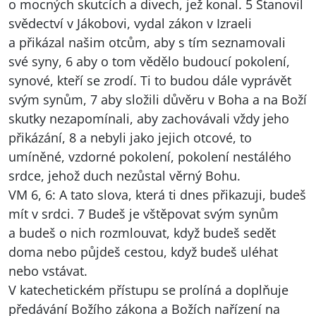
o mocných skutcích a divech, jež konal. 5 Stanovil
svědectví v Jákobovi, vydal zákon v Izraeli
a přikázal našim otcům, aby s tím seznamovali
své syny, 6 aby o tom vědělo budoucí pokolení,
synové, kteří se zrodí. Ti to budou dále vyprávět
svým synům, 7 aby složili důvěru v Boha a na Boží
skutky nezapomínali, aby zachovávali vždy jeho
přikázání, 8 a nebyli jako jejich otcové, to
umíněné, vzdorné pokolení, pokolení nestálého
srdce, jehož duch nezůstal věrný Bohu.
VM 6, 6: A tato slova, která ti dnes přikazuji, budeš
mít v srdci. 7 Budeš je vštěpovat svým synům
a budeš o nich rozmlouvat, když budeš sedět
doma nebo půjdeš cestou, když budeš uléhat
nebo vstávat.
V katechetickém přístupu se prolíná a doplňuje
předávání Božího zákona a Božích nařízení na