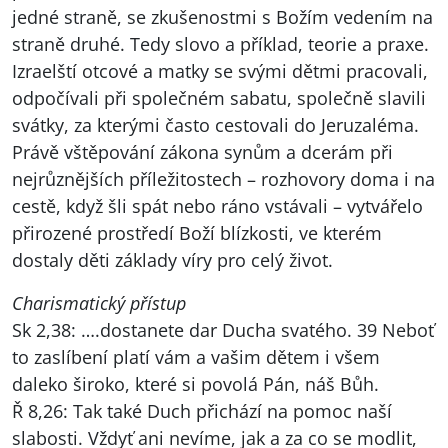
jedné straně, se zkušenostmi s Božím vedením na
straně druhé. Tedy slovo a příklad, teorie a praxe.
Izraelští otcové a matky se svými dětmi pracovali,
odpočívali při společném sabatu, společně slavili
svátky, za kterými často cestovali do Jeruzaléma.
Právě vštěpování zákona synům a dcerám při
nejrůznějších příležitostech – rozhovory doma i na
cestě, když šli spát nebo ráno vstávali – vytvářelo
přirozené prostředí Boží blízkosti, ve kterém
dostaly děti základy víry pro celý život.
Charismatický přístup
Sk 2,38: ….dostanete dar Ducha svatého. 39 Neboť
to zaslíbení platí vám a vašim dětem i všem
daleko široko, které si povolá Pán, náš Bůh.
Ř 8,26: Tak také Duch přichází na pomoc naší
slabosti. Vždyť ani nevíme, jak a za co se modlit,