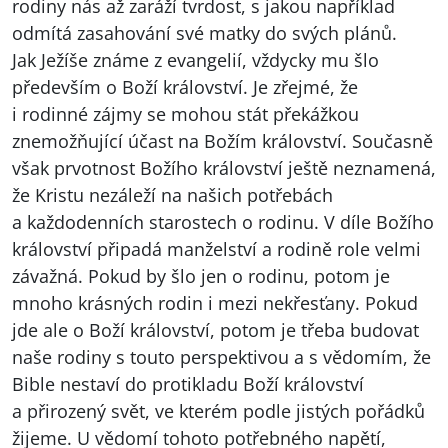
rodiny nás až zaráží tvrdost, s jakou například
odmítá zasahování své matky do svých plánů.
Jak Ježíše známe z evangelií, vždycky mu šlo
především o Boží království. Je zřejmé, že
i rodinné zájmy se mohou stát překážkou
znemožňující účast na Božím království. Současně
však prvotnost Božího království ještě neznamená,
že Kristu nezáleží na našich potřebách
a každodenních starostech o rodinu. V díle Božího
království připadá manželství a rodině role velmi
závažná. Pokud by šlo jen o rodinu, potom je
mnoho krásných rodin i mezi nekřesťany. Pokud
jde ale o Boží království, potom je třeba budovat
naše rodiny s touto perspektivou a s vědomím, že
Bible nestaví do protikladu Boží království
a přirozený svět, ve kterém podle jistých pořádků
žijeme. U vědomí tohoto potřebného napětí,