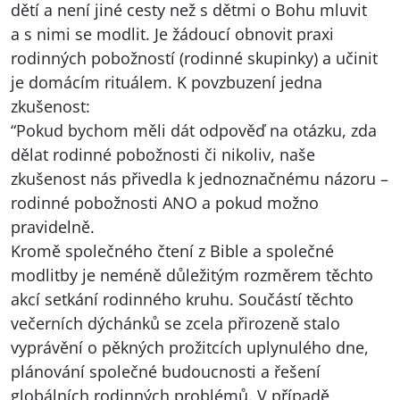
dětí a není jiné cesty než s dětmi o Bohu mluvit
a s nimi se modlit. Je žádoucí obnovit praxi
rodinných pobožností (rodinné skupinky) a učinit
je domácím rituálem. K povzbuzení jedna
zkušenost:
“Pokud bychom měli dát odpověď na otázku, zda
dělat rodinné pobožnosti či nikoliv, naše
zkušenost nás přivedla k jednoznačnému názoru –
rodinné pobožnosti
ANO
a pokud možno
pravidelně.
Kromě společného čtení z Bible a společné
modlitby je neméně důležitým rozměrem těchto
akcí setkání rodinného kruhu. Součástí těchto
večerních dýchánků se zcela přirozeně stalo
vyprávění o pěkných prožitcích uplynulého dne,
plánování společné budoucnosti a řešení
globálních rodinných problémů. V případě