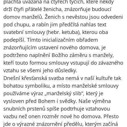
plachta uvázaná na čtyřech tyčích, které někdy
drží čtyři přátelé ženicha, znázorňuje budoucí
domov manželů. Ženich s nevěstou jsou odvedeni
pod chupu, a rabín jim předčítá nahlas text
svatební smlouvy (hebr. ketuba), kterou oba
podepíší. Tímto inicializačním obřadem
znázorňujícím ustavení nového domova, je
podtrženo naplnění Božího záměru s manžely,
kteří touto formou smlouvy vstupují do závazného
vztahu se všemi jeho důsledky.
Dnešní křesťanská svatba nemá v naší kultuře tak
bohatou symboliku, a místo manželské smlouvy
používáme výraz „manželský slib“, který je
vysloven před Bohem i svědky. Naše výměna
snubních prstenů spíše podtrhuje vztahovou
vazbu než onen rozměr nové ho domova. Přesto
jde o výrazné znázornění předělu, kterým začíná