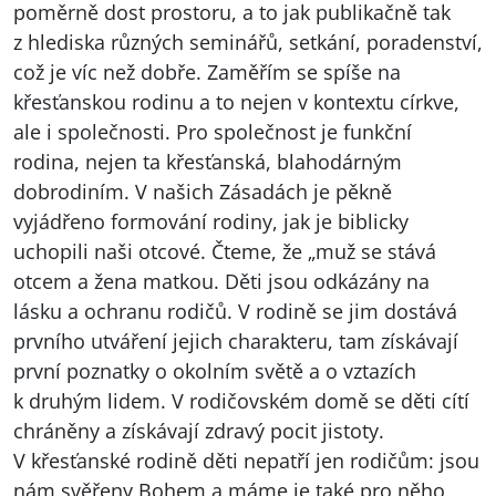
poměrně dost prostoru, a to jak publikačně tak
z hlediska různých seminářů, setkání, poradenství,
což je víc než dobře. Zaměřím se spíše na
křesťanskou rodinu a to nejen v kontextu církve,
ale i společnosti. Pro společnost je funkční
rodina, nejen ta křesťanská, blahodárným
dobrodiním. V našich Zásadách je pěkně
vyjádřeno formování rodiny, jak je biblicky
uchopili naši otcové. Čteme, že „muž se stává
otcem a žena matkou. Děti jsou odkázány na
lásku a ochranu rodičů. V rodině se jim dostává
prvního utváření jejich charakteru, tam získávají
první poznatky o okolním světě a o vztazích
k druhým lidem. V rodičovském domě se děti cítí
chráněny a získávají zdravý pocit jistoty.
V křesťanské rodině děti nepatří jen rodičům: jsou
nám svěřeny Bohem a máme je také pro něho