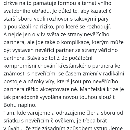
církve na to pamatuje formou alternativního
svatebního obřadu. Je důležité, aby kazatel či
starší sboru vedli rozhovor s takovými páry
a poukázali na riziko, pro které se rozhodují.
A nejde jen o vliv světa ze strany nevěřícího
partnera, ale jde také o komplikace, kterým může
být vystaven nevěřící partner ze strany věřícího
partnera. Stává se totiž, že počáteční
kompromisní chování křesťanského partnera ke
známosti s nevěřícím, se časem změní v radikální
postoje a nároky víry, které jsou pro nevěřícího
partnera těžko akceptovatelné. Manželská krize je
tak paradoxně vyvolána novou touhou sloužit
Bohu naplno.
Tam, kde varujeme a odrazujeme člena sboru od
sňatku s nevěřícím člověkem, je třeba brát
v úvahu, že zde zásadním způsobem vstupujeme