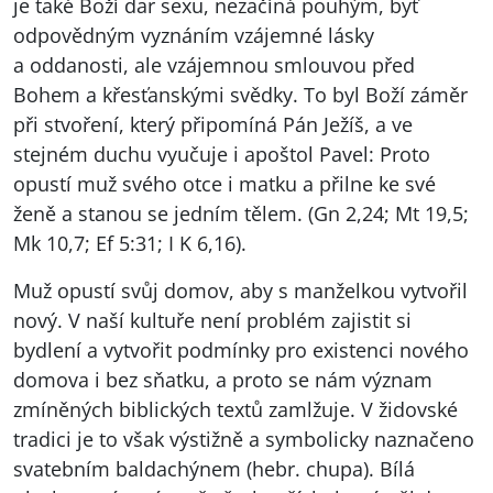
je také Boží dar sexu, nezačíná pouhým, byť
odpovědným vyznáním vzájemné lásky
a oddanosti, ale vzájemnou smlouvou před
Bohem a křesťanskými svědky. To byl Boží záměr
při stvoření, který připomíná Pán Ježíš, a ve
stejném duchu vyučuje i apoštol Pavel: Proto
opustí muž svého otce i matku a přilne ke své
ženě a stanou se jedním tělem. (Gn 2,24; Mt 19,5;
Mk 10,7; Ef 5:31; I K 6,16).
Muž opustí svůj domov, aby s manželkou vytvořil
nový. V naší kultuře není problém zajistit si
bydlení a vytvořit podmínky pro existenci nového
domova i bez sňatku, a proto se nám význam
zmíněných biblických textů zamlžuje. V židovské
tradici je to však výstižně a symbolicky naznačeno
svatebním baldachýnem (hebr. chupa). Bílá