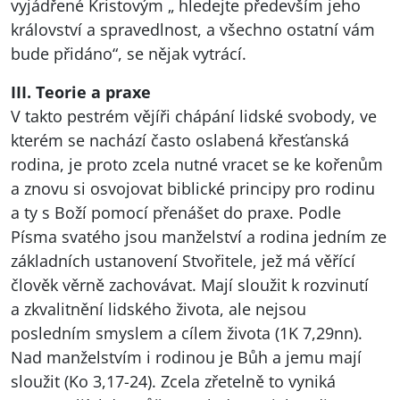
vyjádřené Kristovým „ hledejte především jeho
království a spravedlnost, a všechno ostatní vám
bude přidáno“, se nějak vytrácí.
III
. Teorie a praxe
V takto pestrém vějíři chápání lidské svobody, ve
kterém se nachází často oslabená křesťanská
rodina, je proto zcela nutné vracet se ke kořenům
a znovu si osvojovat biblické principy pro rodinu
a ty s Boží pomocí přenášet do praxe. Podle
Písma svatého jsou manželství a rodina jedním ze
základních ustanovení Stvořitele, jež má věřící
člověk věrně zachovávat. Mají sloužit k rozvinutí
a zkvalitnění lidského života, ale nejsou
posledním smyslem a cílem života (1K 7,29nn).
Nad manželstvím i rodinou je Bůh a jemu mají
sloužit (Ko 3,17-24). Zcela zřetelně to vyniká