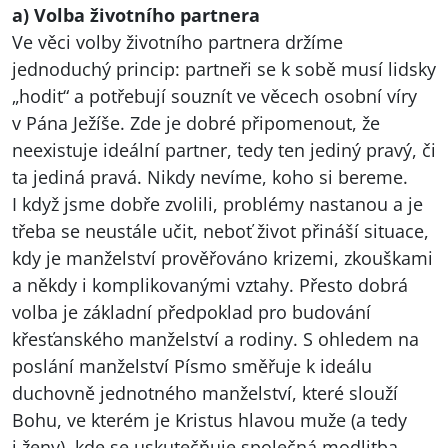
a) Volba životního partnera
Ve věci volby životního partnera držíme
jednoduchý princip: partneři se k sobě musí lidsky
„hodit“ a potřebují souznít ve věcech osobní víry
v Pána Ježíše. Zde je dobré připomenout, že
neexistuje ideální partner, tedy ten jediný pravý, či
ta jediná pravá. Nikdy nevíme, koho si bereme.
I když jsme dobře zvolili, problémy nastanou a je
třeba se neustále učit, neboť život přináší situace,
kdy je manželství prověřováno krizemi, zkouškami
a někdy i komplikovanými vztahy. Přesto dobrá
volba je základní předpoklad pro budování
křesťanského manželství a rodiny. S ohledem na
poslání manželství Písmo směřuje k ideálu
duchovně jednotného manželství, které slouží
Bohu, ve kterém je Kristus hlavou muže (a tedy
i ženy), kde se uskutečňuje společná modlitba,