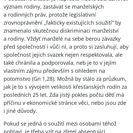
význam rodiny, zastávat se manželských
a rodinných práv, protože legislativní
zrovnoprávnění „fakticky existujících soužití“ by
znamenalo skutečnou diskriminaci manželství
a rodiny. Vždyť manželé na sebe berou závazky
před společností i vůči ní, a proto si zasluhují, aby
společnost jejich svazek nejen respektovala, ale
také chránila a podporovala, neb je to v jejím
vlastním zájmu především s ohledem na
potomstvo (Gn 1,28). Možná by stálo za průzkum,
jak je to s vývojem velikosti křesťanských rodin za
posledních 25 let. Zda jistý pokles počtu dětí má
příčinu v ekonomické stránce věci, nebo jsou zde
i jiné důvody.
Pokud se jedná o soužití mezi osobami téhož
pohlaví, je třeba vzít na zřetel absentující