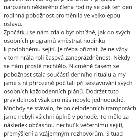
narozenin některého člena rodiny se pak ten den
rodinná pobožnost proměnila ve velkolepou
oslavu.
Zpočátku se nám zdálo být obtížné, jak do svých
osobních programů vměstnat hodinku
k podobnému sejití. Je třeba přiznat, že ne vždy
v tom hrála roli časová zaneprázdněnost. Někdy
se nám prostě nechtělo. Nicméně časem se
pobožnost stala součástí denního rituálu a my
jsme s ní přirozeně počítali při sestavování svých
osobních každodenních plánů. Dodržet tuto
pravidelnost však pro nás nebylo jednoduché.
Mnohdy se stávalo, že po celodenních trampotách
jsme nebyli všichni úplně v pohodě. To mělo za
následek občasnou nechuť k večernímu sejití,
přemýšlení a vzájemným rozhovorům. Situaci