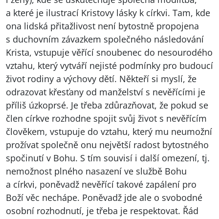
a které je ilustrací Kristovy lásky k církvi. Tam, kde
ona lidská přitažlivost není bytostně propojena
s duchovním závazkem společného následování
Krista, vstupuje věřící snoubenec do nesourodého
vztahu, který vytváří nejisté podmínky pro budoucí
život rodiny a výchovy dětí. Někteří si myslí, že
odrazovat křesťany od manželství s nevěřícími je
příliš úzkoprsé. Je třeba zdůrazňovat, že pokud se
člen církve rozhodne spojit svůj život s nevěřícím
člověkem, vstupuje do vztahu, který mu neumožní
prožívat společně onu největší radost bytostného
spočinutí v Bohu. S tím souvisí i další omezení, tj.
nemožnost plného nasazení ve službě Bohu
a církvi, poněvadž nevěřící takové zapálení pro
Boží věc nechápe. Poněvadž jde ale o svobodné
osobní rozhodnutí, je třeba je respektovat. Řád