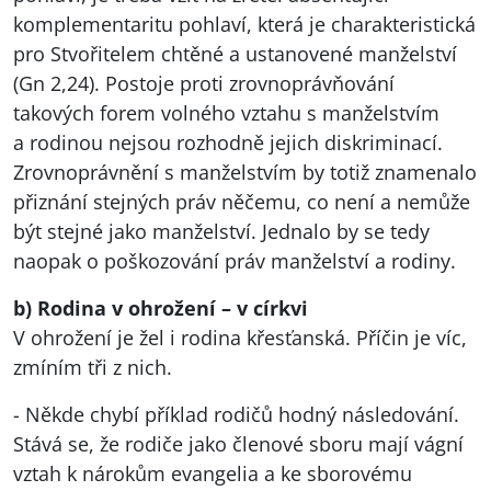
komplementaritu pohlaví, která je charakteristická
pro Stvořitelem chtěné a ustanovené manželství
(Gn 2,24). Postoje proti zrovnoprávňování
takových forem volného vztahu s manželstvím
a rodinou nejsou rozhodně jejich diskriminací.
Zrovnoprávnění s manželstvím by totiž znamenalo
přiznání stejných práv něčemu, co není a nemůže
být stejné jako manželství. Jednalo by se tedy
naopak o poškozování práv manželství a rodiny.
b) Rodina v ohrožení – v církvi
V ohrožení je žel i rodina křesťanská. Příčin je víc,
zmíním tři z nich.
- Někde chybí příklad rodičů hodný následování.
Stává se, že rodiče jako členové sboru mají vágní
vztah k nárokům evangelia a ke sborovému