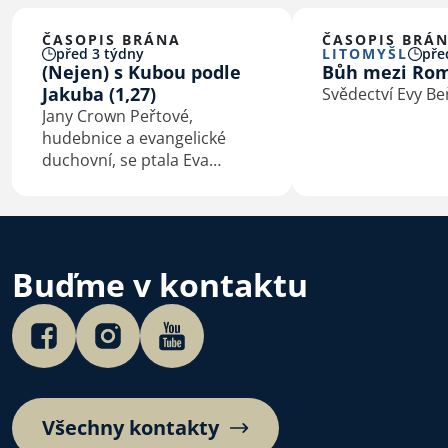
ČASOPIS BRÁNA
ČASOPIS BRÁ
před 3 týdny
LITOMYŠL
pře
(Nejen) s Kubou podle
Bůh mezi Ro
Jakuba (1,27)
Svědectví Evy B
Jany Crown Peřtové,
hudebnice a evangelické
duchovní, se ptala Eva
Macková
Buďme v kontaktu
Všechny kontakty