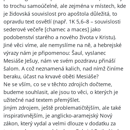
to trochu samoúčelné, ale zejména v místech, kde
je židovská souvislost pro apoštola důležitá, to
opravdu text osvětlí (např. 1K 5,6–8 – souvislosti
sederové večeře [chamec a maces] jako
podobenství starého a nového života v Kristu).
Jiné věci víme, ale nemyslíme na ně, a hebrejské
výrazy nám je připomenou: Šaul, vyslanec
Mesiáše Ješuy, nám ve svém pozdravu přináší
šalom. A což neznamená kalich, nad nímž činíme
beraku, účast na krvavé oběti Mesiáše?
Ne se vším, co se v těchto zdrojích dočteme,
budeme souhlasit, ale jsou to věci, o kterých je
užitečné nad textem přemýšlet.
Jiným zdrojem, ještě problematičtějším, ale také
inspirativnějším, je anglicko-aramejský Nový
zákon, který vydal a velmi dlouze v dodatku za