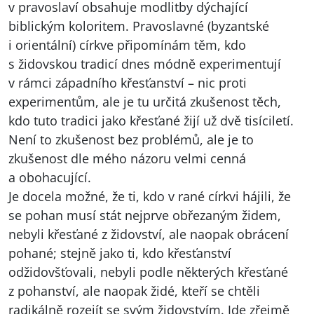
v pravoslaví obsahuje modlitby dýchající
biblickým koloritem. Pravoslavné (byzantské
i orientální) církve připomínám těm, kdo
s židovskou tradicí dnes módně experimentují
v rámci západního křesťanství – nic proti
experimentům, ale je tu určitá zkušenost těch,
kdo tuto tradici jako křesťané žijí už dvě tisíciletí.
Není to zkušenost bez problémů, ale je to
zkušenost dle mého názoru velmi cenná
a obohacující.
Je docela možné, že ti, kdo v rané církvi hájili, že
se pohan musí stát nejprve obřezaným židem,
nebyli křesťané z židovství, ale naopak obrácení
pohané; stejně jako ti, kdo křesťanství
odžidovšťovali, nebyli podle některých křesťané
z pohanství, ale naopak židé, kteří se chtěli
radikálně rozejít se svým židovstvím. Jde zřejmě