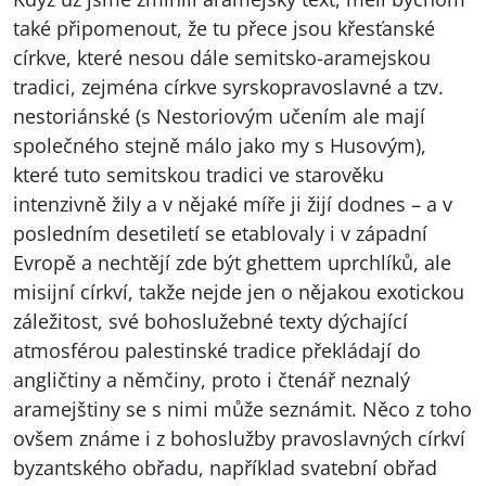
také připomenout, že tu přece jsou křesťanské
církve, které nesou dále semitsko-aramejskou
tradici, zejména církve syrskopravoslavné a tzv.
nestoriánské (s Nestoriovým učením ale mají
společného stejně málo jako my s Husovým),
které tuto semitskou tradici ve starověku
intenzivně žily a v nějaké míře ji žijí dodnes – a v
posledním desetiletí se etablovaly i v západní
Evropě a nechtějí zde být ghettem uprchlíků, ale
misijní církví, takže nejde jen o nějakou exotickou
záležitost, své bohoslužebné texty dýchající
atmosférou palestinské tradice překládají do
angličtiny a němčiny, proto i čtenář neznalý
aramejštiny se s nimi může seznámit. Něco z toho
ovšem známe i z bohoslužby pravoslavných církví
byzantského obřadu, například svatební obřad