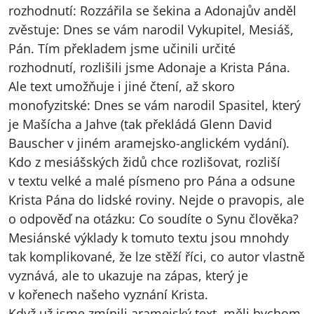
rozhodnutí: Rozzářila se šekina a Adonajův anděl
zvěstuje: Dnes se vám narodil Vykupitel, Mesiáš,
Pán. Tím překladem jsme učinili určité
rozhodnutí, rozlišili jsme Adonaje a Krista Pána.
Ale text umožňuje i jiné čtení, až skoro
monofyzitské: Dnes se vám narodil Spasitel, který
je Mašícha a Jahve (tak překládá Glenn David
Bauscher v jiném aramejsko-anglickém vydání).
Kdo z mesiášských židů chce rozlišovat, rozliší
v textu velké a malé písmeno pro Pána a odsune
Krista Pána do lidské roviny. Nejde o pravopis, ale
o odpověď na otázku: Co soudíte o Synu člověka?
Mesiánské výklady k tomuto textu jsou mnohdy
tak komplikované, že lze stěží říci, co autor vlastně
vyznává, ale to ukazuje na zápas, který je
v kořenech našeho vyznání Krista.
Když už jsme zmínili aramejský text, měli bychom