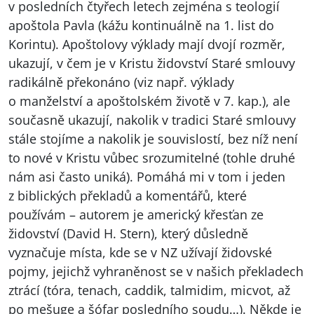
v posledních čtyřech letech zejména s teologií
apoštola Pavla (kážu kontinuálně na 1. list do
Korintu). Apoštolovy výklady mají dvojí rozměr,
ukazují, v čem je v Kristu židovství Staré smlouvy
radikálně překonáno (viz např. výklady
o manželství a apoštolském životě v 7. kap.), ale
současně ukazují, nakolik v tradici Staré smlouvy
stále stojíme a nakolik je souvislostí, bez níž není
to nové v Kristu vůbec srozumitelné (tohle druhé
nám asi často uniká). Pomáhá mi v tom i jeden
z biblických překladů a komentářů, které
používám – autorem je americký křesťan ze
židovství (David H. Stern), který důsledně
vyznačuje místa, kde se v NZ užívají židovské
pojmy, jejichž vyhraněnost se v našich překladech
ztrácí (tóra, tenach, caddik, talmidim, micvot, až
po mešuge a šófar posledního soudu…). Někde je