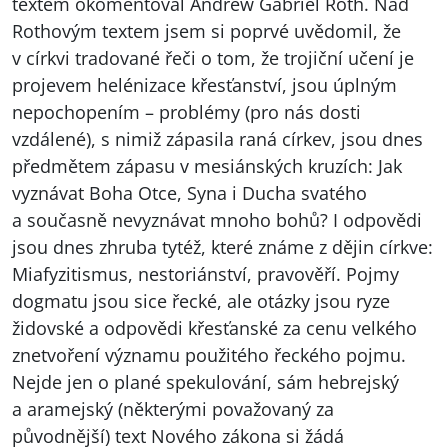
textem okomentoval Andrew Gabriel Roth. Nad
Rothovým textem jsem si poprvé uvědomil, že
v církvi tradované řeči o tom, že trojiční učení je
projevem helénizace křesťanství, jsou úplným
nepochopením – problémy (pro nás dosti
vzdálené), s nimiž zápasila raná církev, jsou dnes
předmětem zápasu v mesiánských kruzích: Jak
vyznávat Boha Otce, Syna i Ducha svatého
a současně nevyznávat mnoho bohů? I odpovědi
jsou dnes zhruba tytéž, které známe z dějin církve:
Miafyzitismus, nestoriánství, pravověří. Pojmy
dogmatu jsou sice řecké, ale otázky jsou ryze
židovské a odpovědi křesťanské za cenu velkého
znetvoření významu použitého řeckého pojmu.
Nejde jen o plané spekulování, sám hebrejský
a aramejský (některými považovaný za
původnější) text Nového zákona si žádá