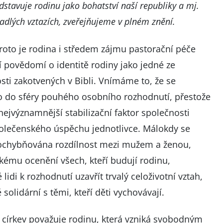
edstavuje rodinu jako bohatství naší republiky a mj.
adlých vztazích, zveřejňujeme v plném znění.
roto je rodina i středem zájmu pastorační péče
í povědomí o identitě rodiny jako jedné ze
sti zakotvených v Bibli. Vnímáme to, že se
lo do sféry pouhého osobního rozhodnutí, přestože
ejvýznamnější stabilizační faktor společnosti
polečenského úspěchu jednotlivce. Málokdy se
pochybňována rozdílnost mezi mužem a ženou,
ému ocenění všech, kteří budují rodinu,
di k rozhodnutí uzavřít trvalý celoživotní vztah,
olidární s těmi, kteří děti vychovávají.
e církev považuje rodinu, která vzniká svobodným