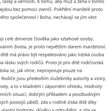
, lásky a věrnosti. K tomu, aby muž a žena v tomto
ejdou bez pomoci zvenčí. Pokřtění manželé proto
vého společenství i Boha, nechávají se jím vést
oji celé dimenze člověka jako vztahové osoby.
ováním života, je proto největším darem manželství.
e dítě má právo být respektováno jako lidská osoba
na lásku svých rodičů. Proto je pro dítě rodičovská
áska se, jak víme, neprojevuje pouze na
 Rodiče jsou především služebníky autority a vzory,
noty, a to v kladném i záporném ohledu. Hodnoty
enních situací, dobrým příkladem a povzbudivým
ch postojů záleží, zda v rodině získá dítě díky
 vlastní hodnoty, důvěru v odpuštění, a zda se