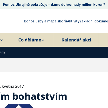
Pomoc Ukrajině pokračuje – dáme dohromady milion korun?
Bohoslužby a mapa sborů
Aktivity
Základní dokume
Co děláme
Kalendář akcí
vím
. května 2017
ším bohatstvím