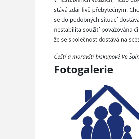
stává zdánlivě přebytečným. Chc
se do podobných situací dostávaj
nestabilita soužití považována 
že se společnost dostává na sce
Čeští a moravští biskupové
Ve Špi
Fotogalerie