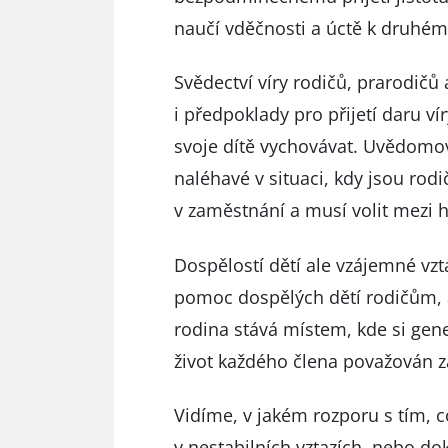
naučí vděčnosti a úctě k druhém
Svědectví víry rodičů, prarodičů 
i předpoklady pro přijetí daru ví
svoje dítě vychovávat. Uvědomová
naléhavé v situaci, kdy jsou r
v zaměstnání a musí volit mezi
Dospělostí dětí ale vzájemné vz
pomoc dospělých dětí rodičům, al
rodina stává místem, kde si gen
život každého člena považován z
Vidíme, v jakém rozporu s tím, co
v nestabilních vztazích, nebo d