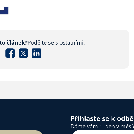
nto článek?
Podělte se s ostatními.
Přihlaste se k odb
Dáme vám 1. den v měsíci