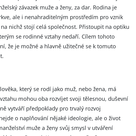
želský závazek muže a ženy, za dar. Rodina je
rkve, ale i nenahraditelným prostředím pro vznik
 na nichž stojí celá společnost. Přistoupit na optiku
erým se rodinné vztahy nedaří. Cílem tohoto
ní, že je možné a hlavně užitečné se k tomuto
t.
lověka, který se rodí jako muž, nebo žena, má
 vztahu mohou oba rozvíjet svoji tělesnou, duševní
ně vytváří předpoklady pro trvalý rozvoj
ejde o naplňování nějaké ideologie, ale o život
manželství muže a ženy svůj smysl v utváření