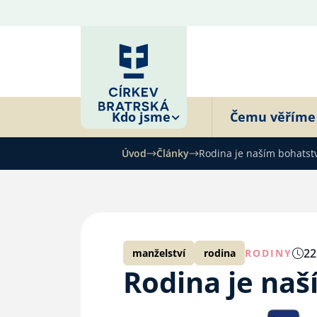
Kdo jsme
Čemu věříme
Úvod
Články
Rodina je naším bohatst
22
manželství
rodina
RODINY
Rodina je na