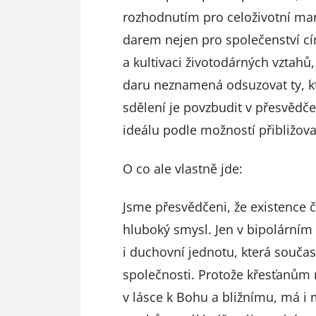
rozhodnutím pro celoživotní man
darem nejen pro společenství cí
a kultivaci životodárných vztahů,
daru neznamená odsuzovat ty, kt
sdělení je povzbudit v přesvědče
ideálu podle možností přibližova
O co ale vlastně jde:
Jsme přesvědčeni, že existence č
hluboký smysl. Jen v bipolárním
i duchovní jednotu, která součas
společnosti. Protože křesťanům n
v lásce k Bohu a bližnímu, má i 