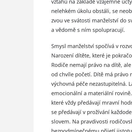
vztahů na základě vzájemné úcty
nelehkém úkolu obstáli, se neob
zvou ve svátosti manželství do s
a vědomě s ním spolupracují.
Smysl manželství spočívá v rozv
Narození dítěte, které je pokrač
Rodiče nemají právo na dítě, al
od chvíle početí. Dítě má právo 
výchovná péče nezastupitelná. L
emocionální a materiální rovině.
které vždy předávají mravní hod
se předávají v prožívání každod
slovem. Na pravdivosti rodičovský
bezpodmínečnému přijetí jistotu