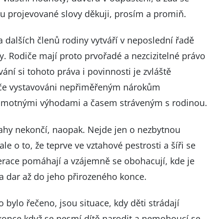
u projevované slovy děkuji, prosím a promiň.
a dalších členů rodiny vytváří v neposlední řadě
ry. Rodiče mají proto prvořadé a nezcizitelné právo
ní si tohoto práva i povinnosti je zvláště
odiče vystavováni nepřiměřeným nárokům
 hmotnými výhodami a časem stráveným s rodinou.
tahy nekončí, naopak. Nejde jen o nezbytnou
e o to, že teprve ve vztahové pestrosti a šíři se
erace pomáhají a vzájemně se obohacují, kde je
a dar až do jeho přirozeného konce.
 bylo řečeno, jsou situace, kdy děti strádají
okonce když se nesmí dítě narodit a nemohoucí se