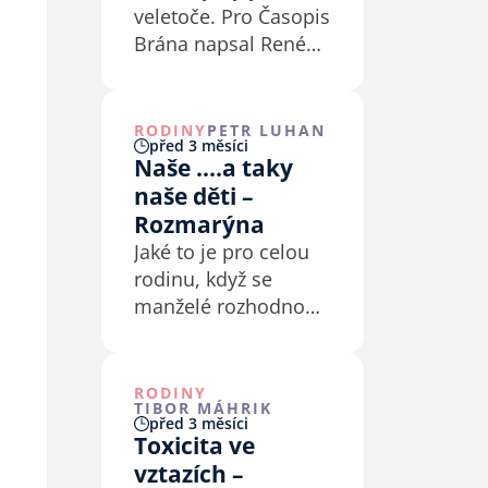
veletoče. Pro Časopis
Brána napsal René
Drápala
RODINY
PETR LUHAN
před 3 měsíci
Naše ....a taky
naše děti –
Rozmarýna
Jaké to je pro celou
rodinu, když se
manželé rozhodnou
vstoupit do náhradní
rodičovské péče? Na
jejich osobní
RODINY
TIBOR MÁHRIK
zkušenost, ale také
před 3 měsíci
na výchovné tipy
Toxicita ve
a na to, jak je “ušít na
vztazích –