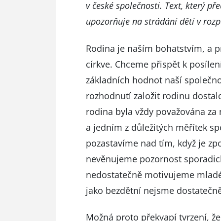
v české společnosti. Text, který př
upozorňuje na strádání dětí v rozp
Rodina je naším bohatstvím, a p
církve. Chceme přispět k posílen
základních hodnot naší společno
rozhodnutí založit rodinu dosta
rodina byla vždy považována za n
a jedním z důležitých měřítek s
pozastavíme nad tím, když je z
nevěnujeme pozornost sporadick
nedostatečně motivujeme mladé li
jako bezdětní nejsme dostatečně s
Možná proto překvapí tvrzení, ž