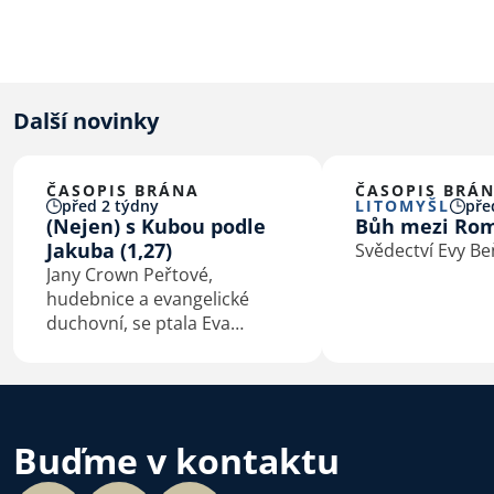
Další novinky
ČASOPIS BRÁNA
ČASOPIS BRÁ
před 2 týdny
LITOMYŠL
pře
(Nejen) s Kubou podle
Bůh mezi Ro
Jakuba (1,27)
Svědectví Evy B
Jany Crown Peřtové,
hudebnice a evangelické
duchovní, se ptala Eva
Macková
Buďme v kontaktu