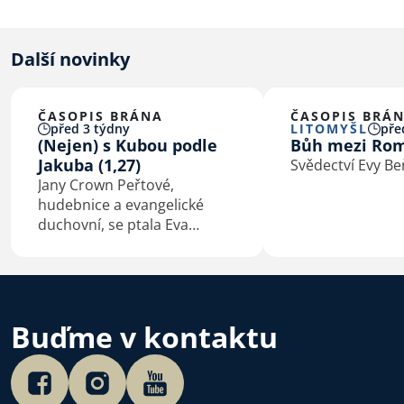
Další novinky
ČASOPIS BRÁNA
ČASOPIS BRÁ
před 3 týdny
LITOMYŠL
pře
(Nejen) s Kubou podle
Bůh mezi Ro
Jakuba (1,27)
Svědectví Evy B
Jany Crown Peřtové,
hudebnice a evangelické
duchovní, se ptala Eva
Macková
Buďme v kontaktu