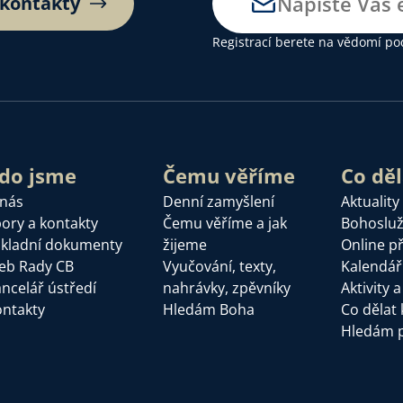
 kontakty
Registrací berete na vědomí
po
do jsme
Čemu věříme
Co dě
 nás
Denní zamyšlení
Aktuality
ory a kontakty
Čemu věříme a jak
Bohoslu
kladní dokumenty
žijeme
Online p
eb Rady CB
Vyučování, texty,
Kalendář
ncelář ústředí
nahrávky, zpěvníky
Aktivity 
ntakty
Hledám Boha
Co dělat 
Hledám 