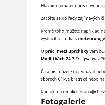
Hlavním tématem březnového č
Začtěte se do řady zajímavých č
Kromě toho můžete například n
vysílacího studia s
meteorologe
O
práci mezi uprchlíky
vám bud
Modlitbách 24-7
Kristýna Vaculí
Časopis můžete objednávat nebo 
sborech Církve bratrské
nebo n
Kontakt na redakci:
brana@cb.cz
Fotogalerie