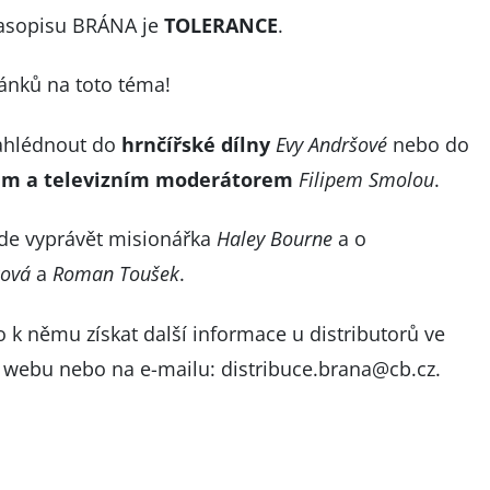
asopisu BRÁNA je
TOLERANCE
.
lánků na toto téma!
ahlédnout do
hrnčířské dílny
Evy Andršové
nebo do
m a televizním moderátorem
Filipem Smolou
.
e vyprávět misionářka
Haley Bourne
a o
ková
a
Roman Toušek
.
k němu získat další informace u distributorů ve
a
webu
nebo na e-mailu:
distribuce.brana@cb.cz
.