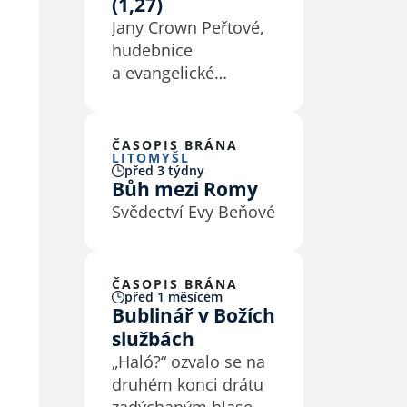
(1,27)
Jany Crown Peřtové,
hudebnice
a evangelické
duchovní, se ptala
Eva Macková
ČASOPIS BRÁNA
LITOMYŠL
před 3 týdny
Bůh mezi Romy
Svědectví Evy Beňové
ČASOPIS BRÁNA
před 1 měsícem
Bublinář v Božích
službách
„Haló?“ ozvalo se na
druhém konci drátu