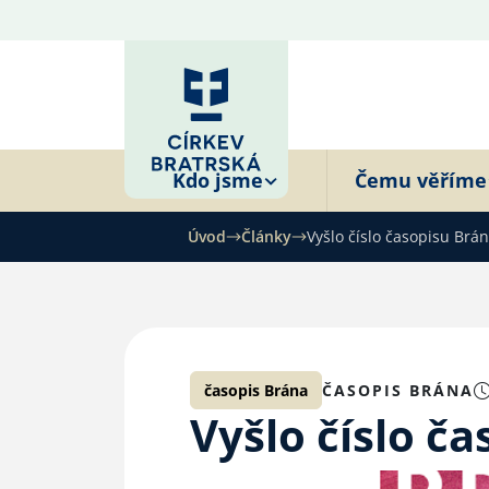
Kdo jsme
Čemu věříme
Úvod
Články
Vyšlo číslo časopisu Brá
časopis Brána
ČASOPIS BRÁNA
Vyšlo číslo č