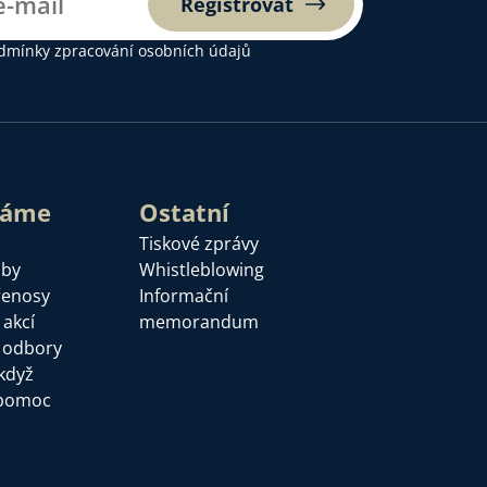
Registrovat
dmínky zpracování osobních údajů
láme
Ostatní
Tiskové zprávy
žby
Whistleblowing
řenosy
Informační
 akcí
memorandum
a odbory
když
pomoc