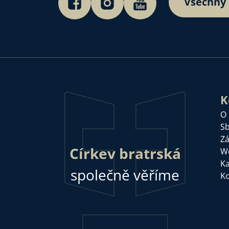
Všechny
K
O
Sb
Zá
Církev bratrská
W
Ka
společně věříme
Ko