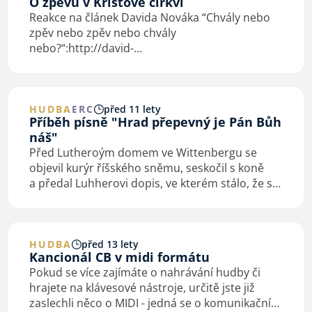
O zpěvu v Kristově církvi
Reakce na článek Davida Nováka “Chvály nebo
zpěv nebo zpěv nebo chvály
nebo?“:
http://david-
novak.blogspot.cz/2015/03/chvaly-nebo-zpev-
nebo-zpev-chvaly-nebo.html
Se zájmem jsem si
přečetl článek Davida Nováka a rád bych
k tématu za…
HUDBA
ERC
před 11 lety
Příběh písně "Hrad přepevný je Pán Bůh
náš"
Před Lutheroým domem ve Wittenbergu se
objevil kurýr říšského sněmu, seskočil s koně
a předal Luhherovi dopis, ve kterém stálo, že se
ocitl bez ochrany zákonů, tzn. že on a jeho
rodina budou ihned zatčeni. Lutherova
manželka,…
HUDBA
před 13 lety
Kancionál CB v midi formátu
Pokud se více zajímáte o nahrávání hudby či
hrajete na klávesové nástroje, určitě jste již
zaslechli něco o MIDI - jedná se o komunikační