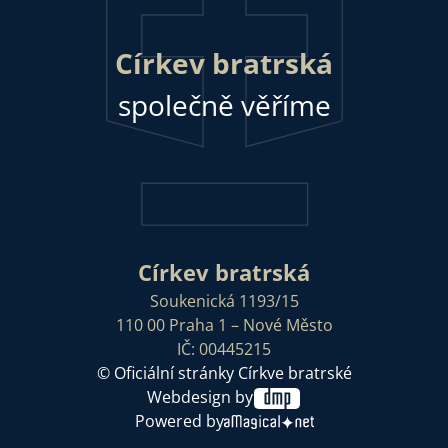
Církev bratrská
společně věříme
Církev bratrská
Soukenická 1193/15
110 00 Praha 1 – Nové Město
IČ: 00445215
© Oficiální stránky Církve bratrské
Webdesign by
Powered by