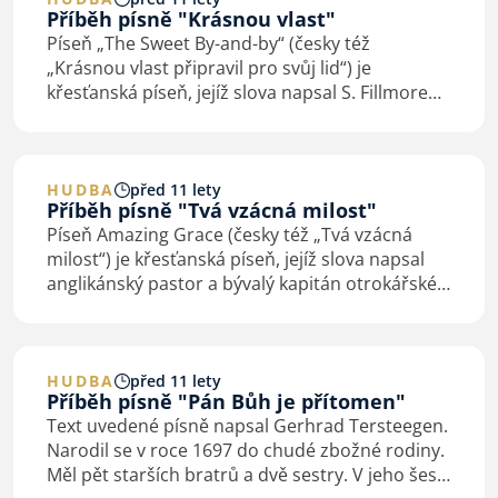
Příběh písně "Krásnou vlast"
Píseň „The Sweet By-and-by“ (česky též
„Krásnou vlast připravil pro svůj lid“) je
křesťanská píseň, jejíž slova napsal S. Fillmore
Bennett a hudbu Joseph P. Webster. Je známá
svým refrénem, který do českého jazyka přeložil
Josef Baštecký…
HUDBA
před 11 lety
Příběh písně "Tvá vzácná milost"
Píseň Amazing Grace (česky též „Tvá vzácná
milost“) je křesťanská píseň, jejíž slova napsal
anglikánský pastor a bývalý kapitán otrokářské
lodi John Newton a publikoval ji v roce 1779.
Původní název písně byl „Faith’s Review…
HUDBA
před 11 lety
Příběh písně "Pán Bůh je přítomen"
Text uvedené písně napsal Gerhrad Tersteegen.
Narodil se v roce 1697 do chudé zbožné rodiny.
Měl pět starších bratrů a dvě sestry. V jeho šesti