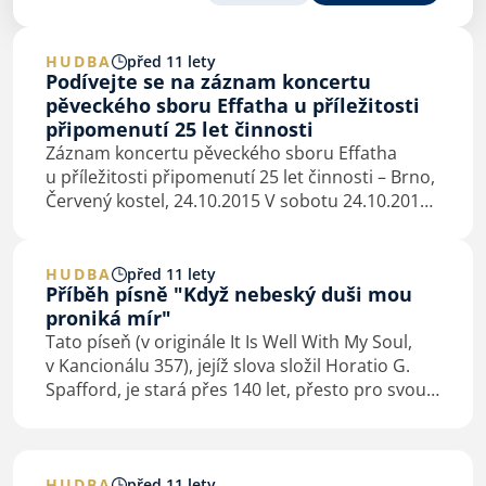
HUDBA
před 11 lety
Podívejte se na záznam koncertu
pěveckého sboru Effatha u příležitosti
připomenutí 25 let činnosti
Záznam koncertu pěveckého sboru Effatha
u příležitosti připomenutí 25 let činnosti – Brno,
Červený kostel, 24.10.2015 V sobotu 24.10.2015
se v Brně uskutečnil slavnostní koncert
pěveckého sboru Effatha u příležitosti…
HUDBA
před 11 lety
Příběh písně "Když nebeský duši mou
proniká mír"
Tato píseň (v originále It Is Well With My Soul,
v Kancionálu 357), jejíž slova složil Horatio G.
Spafford, je stará přes 140 let, přesto pro svou
nesmírnou hloubku nikdy nezestárne. Váže se
k ní pozoruhodná historie. Horatio G.…
HUDBA
před 11 lety