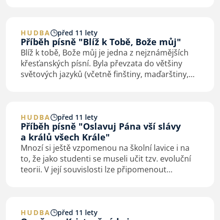
letech mu zemřel tatínek. Hospodářská situace
mu nedovolila studovat teologii, jak…
HUDBA
před 11 lety
Příběh písně "Blíž k Tobě, Bože můj"
Blíž k tobě, Bože můj je jedna z nejznámějších
křesťanských písní. Byla převzata do většiny
světových jazyků (včetně finštiny, maďarštiny,
vietnamštiny a japonštiny). Původně jde
o anglickou báseň “Nearer, My God, to Thee”…
HUDBA
před 11 lety
Příběh písně "Oslavuj Pána vší slávy
a králů všech Krále"
Mnozí si ještě vzpomenou na školní lavice i na
to, že jako studenti se museli učit tzv. evoluční
teorii. V její souvislosti lze připomenout
rozšířený pojem „neandrtálský člověk“. Údajné
kosti tohoto starého člověka (nehledě…
HUDBA
před 11 lety