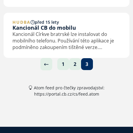
rozhraní, které slouží ke komunikaci mezi
hudebními nástroji, počítači, sekvencery…
HUDBA
před 15 lety
Kancionál CB do mobilu
Kancionál Církve bratrské lze instalovat do
mobilního telefonu. Používání této aplikace je
podmíněno zakoupením tištěné verze.
Podrobnosti:
“download”:
http://portal.cb.cz/archiv/Zp%C4%9B
1
2
3
Atom feed pro čtečky zpravodajství:
https://portal.cb.cz/cs/feed.atom