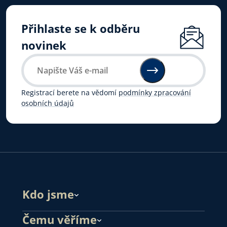
Přihlaste se k odběru
novinek
Registrací berete na vědomí
podmínky zpracování
osobních údajů
Kdo jsme
Čemu věříme