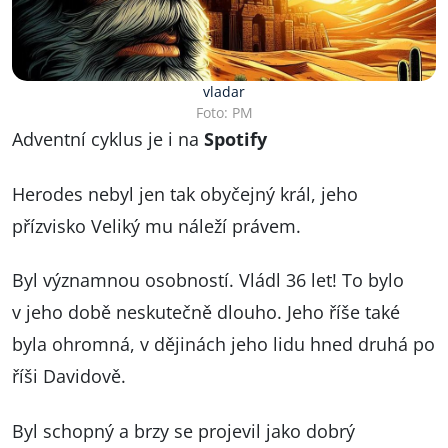
vladar
Foto: PM
Adventní cyklus je i na
Spotify
Herodes nebyl jen tak obyčejný král, jeho
přízvisko Veliký mu náleží právem.
Byl významnou osobností. Vládl 36 let! To bylo
v jeho době neskutečně dlouho. Jeho říše také
byla ohromná, v dějinách jeho lidu hned druhá po
říši Davidově.
Byl schopný a brzy se projevil jako dobrý