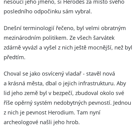
nesoucí jeho jméno, si Herodes za místo svého
posledního odpočinku sám vybral.
Dnešní terminologií řečeno, byl velmi obratným
mezinárodním politikem. Ze všech šarvátek
zdárně vyvázl a vyšel z nich ještě mocnější, než byl
předtím.
Choval se jako osvícený vladař - stavěl nová
a krásná města, dbal o jejich infrastrukturu. Aby
lid jeho země byl v bezpečí, zbudoval okolo své
říše opěrný systém nedobytných pevností. Jednou
z nich je pevnost Herodium. Tam nyní
archeologové našli jeho hrob.