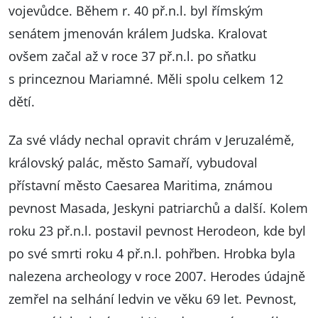
vojevůdce. Během r. 40 př.n.l. byl římským
senátem jmenován králem Judska. Kralovat
ovšem začal až v roce 37 př.n.l. po sňatku
s princeznou Mariamné. Měli spolu celkem 12
dětí.
Za své vlády nechal opravit chrám v Jeruzalémě,
královský palác, město Samaří, vybudoval
přístavní město Caesarea Maritima, známou
pevnost Masada, Jeskyni patriarchů a další. Kolem
roku 23 př.n.l. postavil pevnost Herodeon, kde byl
po své smrti roku 4 př.n.l. pohřben. Hrobka byla
nalezena archeology v roce 2007. Herodes údajně
zemřel na selhání ledvin ve věku 69 let. Pevnost,