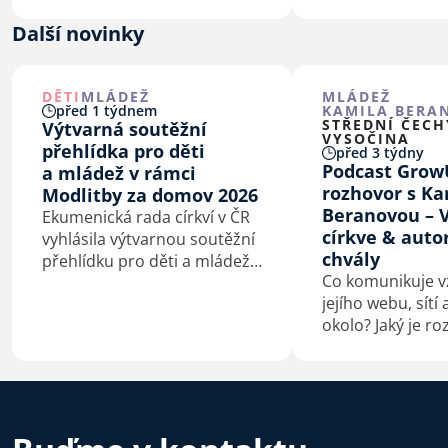
tedy správně vykládat
o člověku, který 
v dnešní době? Poslechněte
svém životě nepo
Další novinky
si další díl série Ztraceno…
Příběh o Bohu, kt
používá i zdravo
personál pro vě
DĚTI
MLÁDEŽ
MLÁDEŽ
před 1 týdnem
KAMILA BERA
záchranu lidskýc
STŘEDNÍ ČECH
Výtvarná soutěžní
VYSOČINA
přehlídka pro děti
před 3 týdny
Podcast Grow
a mládež v rámci
rozhovor s K
Modlitby za domov 2026
Beranovou – V
Ekumenická rada církví v ČR
církve & auto
vyhlásila výtvarnou soutěžní
chvály
přehlídku pro děti a mládež
Co komunikuje vz
na téma Bůh s námi.
jejího webu, sítí
okolo? Jaký je ro
hraním v křesťa
a v hudební sku
doprovázející b
A proč Česko po
české autorské c