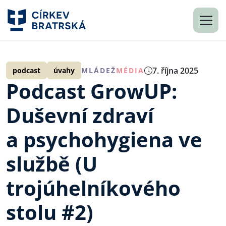
7. října 2025
podcast
úvahy
MLÁDEŽ
MÉDIA
Podcast GrowUP:
Duševní zdraví
a psychohygiena ve
službě (U
trojúhelníkového
stolu #2)