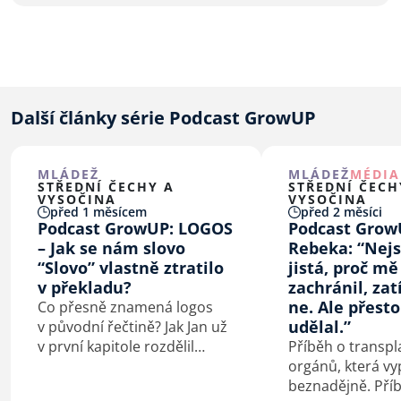
Další články série Podcast GrowUP
MLÁDEŽ
MLÁDEŽ
MÉDIA
STŘEDNÍ ČECHY A
STŘEDNÍ ČECH
VYSOČINA
VYSOČINA
před 1 měsícem
před 2 měsíci
Podcast GrowUP: LOGOS
Podcast Grow
– Jak se nám slovo
Rebeka: “Nej
“Slovo” vlastně ztratilo
jistá, proč m
v překladu?
zachránil, zat
ne. Ale přesto
Co přesně znamená logos
udělal.”
v původní řečtině? Jak Jan už
v první kapitole rozdělil
Příběh o transpl
původní čtenáře na věřící
orgánů, která vy
a nevěřící? A jak tato místa
beznadějně. Pří