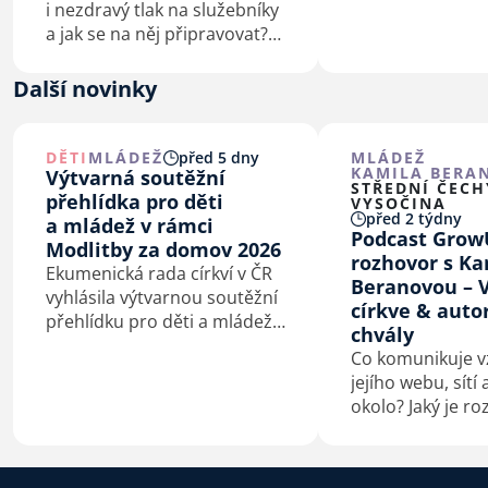
i nezdravý tlak na služebníky
a nevěřící? A jak
a jak se na něj připravovat?
tedy správně vyk
Jak se jako vedoucí postarat
v dnešní době? Poslechněte
o svou psychohygienu? A kdy
Další novinky
si další díl séri
stojí za to mluvit
s odborníkem? To je jen pár
otázek z mnoha,…
DĚTI
MLÁDEŽ
před 5 dny
MLÁDEŽ
KAMILA BERA
Výtvarná soutěžní
STŘEDNÍ ČECH
přehlídka pro děti
VYSOČINA
před 2 týdny
a mládež v rámci
Podcast Grow
Modlitby za domov 2026
rozhovor s K
Ekumenická rada církví v ČR
Beranovou – V
vyhlásila výtvarnou soutěžní
církve & auto
přehlídku pro děti a mládež
chvály
na téma Bůh s námi.
Co komunikuje vz
jejího webu, sítí
okolo? Jaký je ro
hraním v křesťa
a v hudební sku
doprovázející b