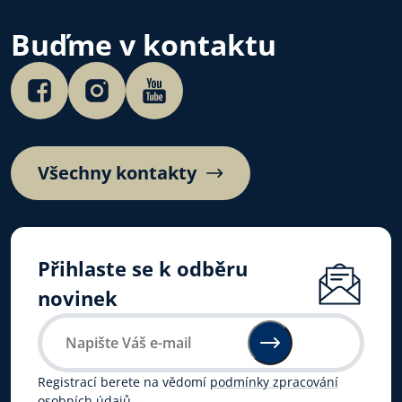
A proč Česko po
české autorské c
Buďme v kontaktu
Poslechněte si…
Všechny kontakty
Přihlaste se k odběru
novinek
Registrací berete na vědomí
podmínky zpracování
osobních údajů