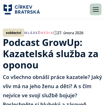
27. února 2026
svědectví
MLÁDEŽ
MÉDIA
Podcast GrowUp:
Kazatelská služba za
oponou
Co všechno obnáší práce kazatele? Jaký
vliv má na jeho ženu a děti? A s čím
nejvíce ve svojí službě bojuje?
Poslechněte si hluboký a zároveň