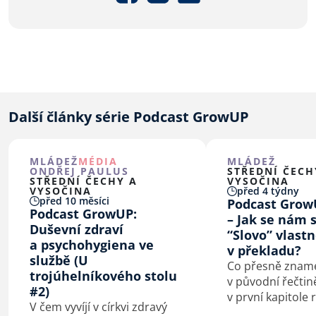
Další články série Podcast GrowUP
MLÁDEŽ
MÉDIA
MLÁDEŽ
ONDŘEJ PAULUS
STŘEDNÍ ČECH
STŘEDNÍ ČECHY A
VYSOČINA
VYSOČINA
před 4 týdny
před 10 měsíci
Podcast Grow
Podcast GrowUP:
– Jak se nám 
Duševní zdraví
“Slovo” vlastn
a psychohygiena ve
v překladu?
službě (U
Co přesně znam
trojúhelníkového stolu
v původní řečtině
#2)
v první kapitole r
V čem vyvíjí v církvi zdravý
původní čtenáře 