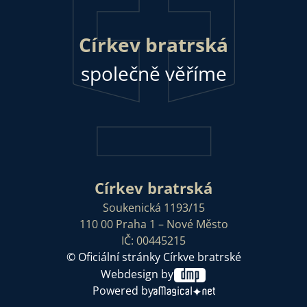
Církev bratrská
společně věříme
Církev bratrská
Soukenická 1193/15
110 00 Praha 1 – Nové Město
IČ: 00445215
© Oficiální stránky Církve bratrské
Webdesign by
Powered by