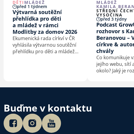
otázek z mnoha,…
DĚTI
MLÁDEŽ
MLÁDEŽ
před 1 týdnem
KAMILA BERA
STŘEDNÍ ČECH
Výtvarná soutěžní
VYSOČINA
přehlídka pro děti
před 3 týdny
Podcast Grow
a mládež v rámci
rozhovor s K
Modlitby za domov 2026
Beranovou – V
Ekumenická rada církví v ČR
církve & auto
vyhlásila výtvarnou soutěžní
chvály
přehlídku pro děti a mládež
Co komunikuje vz
na téma Bůh s námi.
jejího webu, sítí
okolo? Jaký je ro
hraním v křesťa
a v hudební sku
doprovázející b
A proč Česko po
české autorské c
Buďme v kontaktu
Poslechněte si…