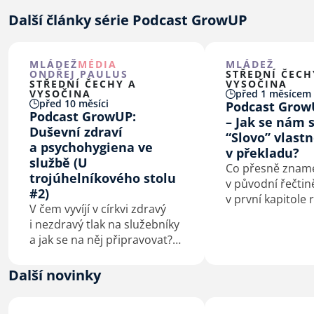
Další články série Podcast GrowUP
MLÁDEŽ
MÉDIA
MLÁDEŽ
ONDŘEJ PAULUS
STŘEDNÍ ČECH
STŘEDNÍ ČECHY A
VYSOČINA
VYSOČINA
před 1 měsícem
před 10 měsíci
Podcast Grow
Podcast GrowUP:
– Jak se nám 
Duševní zdraví
“Slovo” vlastn
a psychohygiena ve
v překladu?
službě (U
Co přesně znam
trojúhelníkového stolu
v původní řečtině
#2)
v první kapitole r
V čem vyvíjí v církvi zdravý
původní čtenáře 
i nezdravý tlak na služebníky
a nevěřící? A jak
a jak se na něj připravovat?
tedy správně vyk
Jak se jako vedoucí postarat
v dnešní době? Poslechněte
o svou psychohygienu? A kdy
Další novinky
si další díl séri
stojí za to mluvit
s odborníkem? To je jen pár