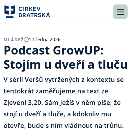
12. ledna 2026
MLÁDEŽ
Podcast GrowUP:
Stojím u dveří a tluču
V sérii Veršů vytržených z kontextu se
tentokrát zaměřujeme na text ze
Zjevení 3,20. Sám Ježíš v něm píše, že
stojí u dveří a tluče, a kdokoliv mu
otevře, bude s ním vládnout na trůnu.