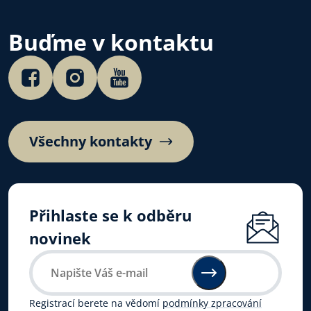
doprovázející b
A proč Česko po
české autorské c
Buďme v kontaktu
Poslechněte si…
Všechny kontakty
Přihlaste se k odběru
novinek
Registrací berete na vědomí
podmínky zpracování