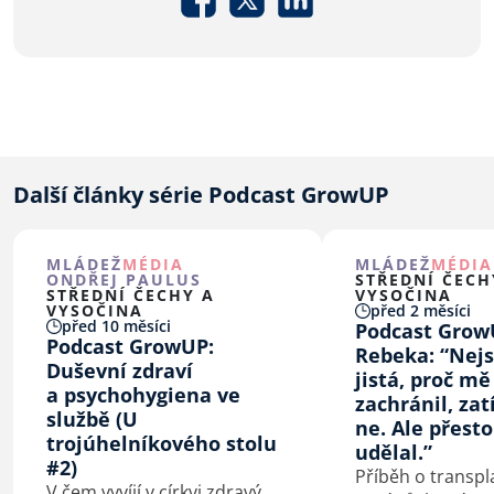
Další články série Podcast GrowUP
MLÁDEŽ
MÉDIA
MLÁDEŽ
MÉDIA
ONDŘEJ PAULUS
STŘEDNÍ ČECH
STŘEDNÍ ČECHY A
VYSOČINA
VYSOČINA
před 2 měsíci
před 10 měsíci
Podcast Grow
Podcast GrowUP:
Rebeka: “Nej
Duševní zdraví
jistá, proč m
a psychohygiena ve
zachránil, zat
službě (U
ne. Ale přesto
trojúhelníkového stolu
udělal.”
#2)
Příběh o transpl
V čem vyvíjí v církvi zdravý