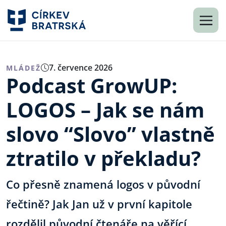
7. července 2026
MLÁDEŽ
Podcast GrowUP:
LOGOS – Jak se nám
slovo “Slovo” vlastně
ztratilo v překladu?
Co přesně znamená logos v původní
řečtině? Jak Jan už v první kapitole
rozdělil původní čtenáře na věřící