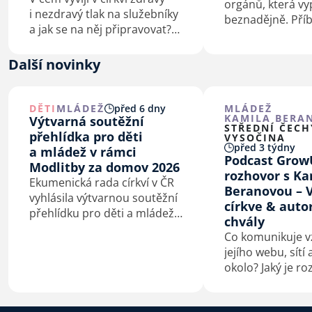
orgánů, která vy
i nezdravý tlak na služebníky
beznadějně. Pří
a jak se na něj připravovat?
o člověku, který 
Jak se jako vedoucí postarat
svém životě nepo
o svou psychohygienu? A kdy
Další novinky
Příběh o Bohu, kt
stojí za to mluvit
používá i zdravo
s odborníkem? To je jen pár
personál pro vě
otázek z mnoha,…
DĚTI
MLÁDEŽ
před 6 dny
MLÁDEŽ
záchranu lidskýc
KAMILA BERA
Výtvarná soutěžní
STŘEDNÍ ČECH
přehlídka pro děti
VYSOČINA
před 3 týdny
a mládež v rámci
Podcast Grow
Modlitby za domov 2026
rozhovor s K
Ekumenická rada církví v ČR
Beranovou – V
vyhlásila výtvarnou soutěžní
církve & auto
přehlídku pro děti a mládež
chvály
na téma Bůh s námi.
Co komunikuje vz
jejího webu, sítí
okolo? Jaký je ro
hraním v křesťa
a v hudební sku