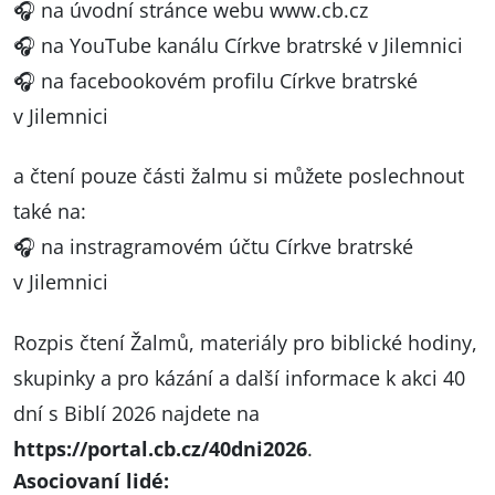
🎧 na úvodní stránce webu
www.cb.cz
🎧 na
YouTube kanálu Církve bratrské v Jilemnici
🎧 na
facebookovém profilu Církve bratrské
v Jilemnici
a čtení pouze části žalmu si můžete poslechnout
také na:
🎧 na
instragramovém účtu Církve bratrské
v Jilemnici
Rozpis čtení Žalmů, materiály pro biblické hodiny,
skupinky a pro kázání a další informace k akci 40
dní s Biblí 2026 najdete na
https://portal.cb.cz/40dni2026
.
Asociovaní lidé: