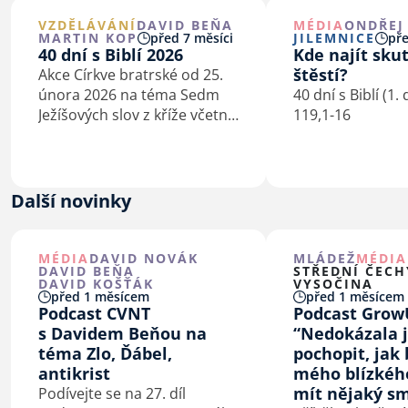
VZDĚLÁVÁNÍ
DAVID BEŇA
MÉDIA
ONDŘEJ
MARTIN KOP
před 7 měsíci
JILEMNICE
pře
40 dní s Biblí 2026
Kde najít sku
štěstí?
Akce Církve bratrské od 25.
února 2026 na téma Sedm
40 dní s Biblí (1.
Ježíšových slov z kříže včetně
119,1-16
podkladů pro kázání
a biblické studium.
Další novinky
MÉDIA
DAVID NOVÁK
MLÁDEŽ
MÉDIA
DAVID BEŇA
STŘEDNÍ ČECH
DAVID KOŠŤÁK
VYSOČINA
před 1 měsícem
před 1 měsícem
Podcast CVNT
Podcast Grow
s Davidem Beňou na
“Nedokázala 
téma Zlo, Ďábel,
pochopit, jak 
antikrist
mého blízkéh
mít nějaký sm
Podívejte se na 27. díl