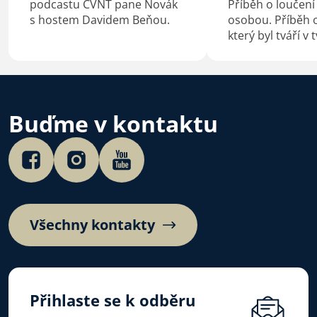
podcastu CVNT pane Novák
Příběh o loučení
s hostem Davidem Beňou.
osobou. Příběh o
který byl tváří v 
konfrontovaný s
sebou. Příběh o
kterého je smrt
začátek.
Buďme v kontaktu
Všechny kontakty
Přihlaste se k odběru