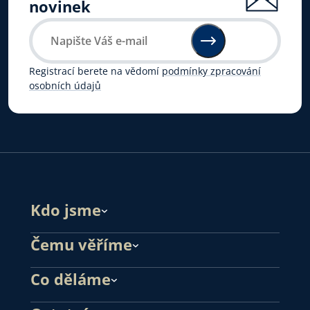
novinek
Registrací berete na vědomí
podmínky zpracování
osobních údajů
Kdo jsme
Čemu věříme
Co děláme