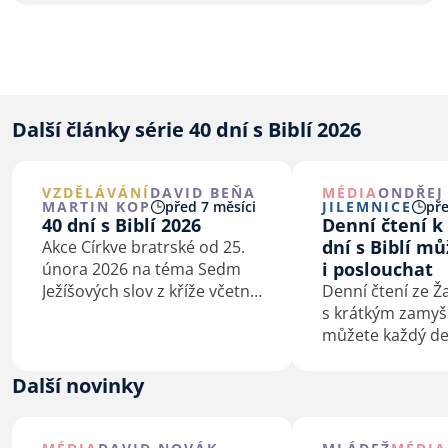
Další články série 40 dní s Biblí 2026
VZDĚLÁVÁNÍ
DAVID BEŇA
MÉDIA
ONDŘEJ
MARTIN KOP
před 7 měsíci
JILEMNICE
pře
40 dní s Biblí 2026
Denní čtení k 
dní s Biblí m
Akce Církve bratrské od 25.
i poslouchat
února 2026 na téma Sedm
Ježíšových slov z kříže včetně
Denní čtení ze 
podkladů pro kázání
s krátkým zamyš
a biblické studium.
můžete každý de
února do 5. dub
poslouchat.
Další novinky