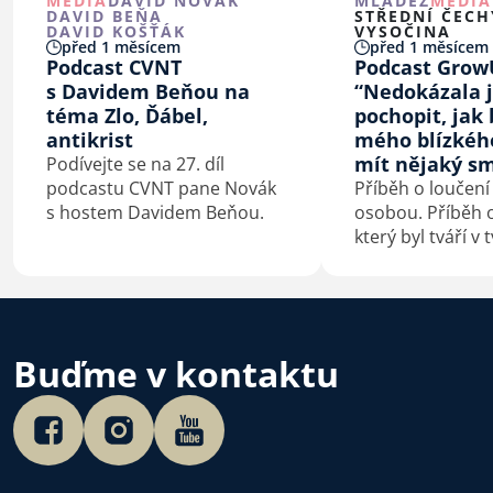
MÉDIA
DAVID NOVÁK
MLÁDEŽ
MÉDIA
DAVID BEŇA
STŘEDNÍ ČECH
DAVID KOŠŤÁK
VYSOČINA
před 1 měsícem
před 1 měsícem
Podcast CVNT
Podcast Grow
s Davidem Beňou na
“Nedokázala 
téma Zlo, Ďábel,
pochopit, jak 
antikrist
mého blízkéh
mít nějaký sm
Podívejte se na 27. díl
podcastu CVNT pane Novák
Příběh o loučení
s hostem Davidem Beňou.
osobou. Příběh o
který byl tváří v 
konfrontovaný s
sebou. Příběh o
kterého je smrt
začátek.
Buďme v kontaktu