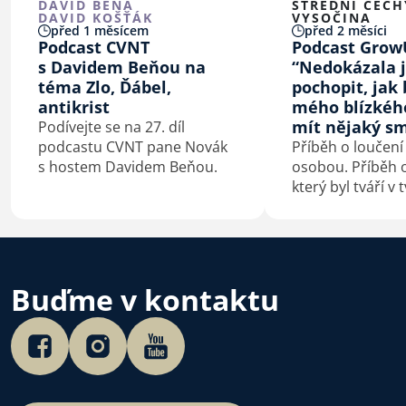
DAVID BEŇA
STŘEDNÍ ČECH
DAVID KOŠŤÁK
VYSOČINA
před 1 měsícem
před 2 měsíci
Podcast CVNT
Podcast Grow
s Davidem Beňou na
“Nedokázala 
téma Zlo, Ďábel,
pochopit, jak 
antikrist
mého blízkéh
mít nějaký sm
Podívejte se na 27. díl
podcastu CVNT pane Novák
Příběh o loučení
s hostem Davidem Beňou.
osobou. Příběh o
který byl tváří v 
konfrontovaný s
sebou. Příběh o
kterého je smrt
začátek.
Buďme v kontaktu