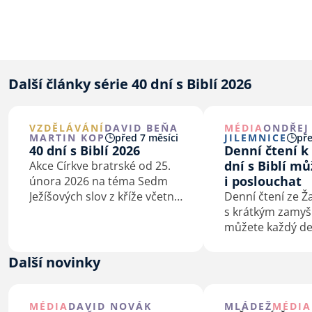
Další články série 40 dní s Biblí 2026
VZDĚLÁVÁNÍ
DAVID BEŇA
MÉDIA
ONDŘEJ
MARTIN KOP
před 7 měsíci
JILEMNICE
pře
40 dní s Biblí 2026
Denní čtení k 
dní s Biblí m
Akce Církve bratrské od 25.
i poslouchat
února 2026 na téma Sedm
Ježíšových slov z kříže včetně
Denní čtení ze 
podkladů pro kázání
s krátkým zamyš
a biblické studium.
můžete každý de
února do 5. dub
poslouchat.
Další novinky
MÉDIA
DAVID NOVÁK
MLÁDEŽ
MÉDIA