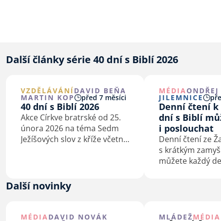
Další články série 40 dní s Biblí 2026
VZDĚLÁVÁNÍ
DAVID BEŇA
MÉDIA
ONDŘEJ
MARTIN KOP
před 7 měsíci
JILEMNICE
pře
40 dní s Biblí 2026
Denní čtení k 
dní s Biblí m
Akce Církve bratrské od 25.
i poslouchat
února 2026 na téma Sedm
Ježíšových slov z kříže včetně
Denní čtení ze 
podkladů pro kázání
s krátkým zamyš
a biblické studium.
můžete každý de
února do 5. dub
poslouchat.
Další novinky
MÉDIA
DAVID NOVÁK
MLÁDEŽ
MÉDIA