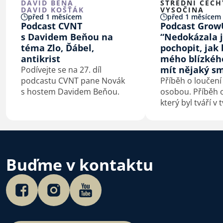
DAVID BEŇA
STŘEDNÍ ČECH
DAVID KOŠŤÁK
VYSOČINA
před 1 měsícem
před 1 měsícem
Podcast CVNT
Podcast Grow
s Davidem Beňou na
“Nedokázala 
téma Zlo, Ďábel,
pochopit, jak 
antikrist
mého blízkéh
mít nějaký sm
Podívejte se na 27. díl
podcastu CVNT pane Novák
Příběh o loučení
s hostem Davidem Beňou.
osobou. Příběh o
který byl tváří v 
konfrontovaný s
sebou. Příběh o
kterého je smrt
začátek.
Buďme v kontaktu