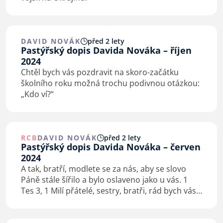
DAVID NOVÁK
před 2 lety
Pastýřský dopis Davida Nováka – říjen
2024
Chtěl bych vás pozdravit na skoro-začátku
školního roku možná trochu podivnou otázkou:
„Kdo ví?“
RCB
DAVID NOVÁK
před 2 lety
Pastýřský dopis Davida Nováka – červen
2024
A tak, bratří, modlete se za nás, aby se slovo
Páně stále šířilo a bylo oslaveno jako u vás. 1
Tes 3, 1 Milí přátelé, sestry, bratři, rád bych vás
na konci dalšího školního roku srdečně
pozdravil slovy, která mi kdosi řekl…