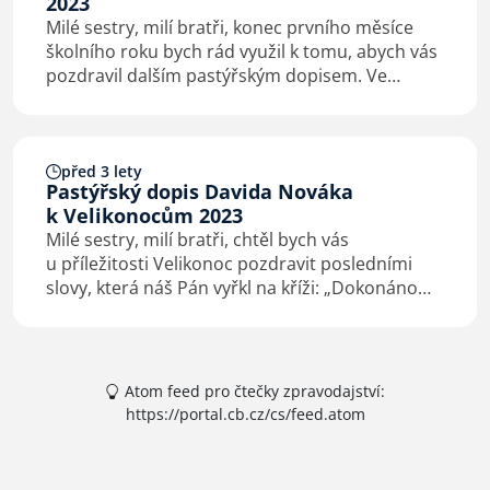
2023
Milé sestry, milí bratři, konec prvního měsíce
školního roku bych rád využil k tomu, abych vás
pozdravil dalším pastýřským dopisem. Ve
sborech rozjíždíme různé aktivity, naše děti
najíždějí na rytmus školních dní, po
prázdninách…
před 3 lety
Pastýřský dopis Davida Nováka
k Velikonocům 2023
Milé sestry, milí bratři, chtěl bych vás
u příležitosti Velikonoc pozdravit posledními
slovy, která náš Pán vyřkl na kříži: „Dokonáno
jest“ (J 19, 30). Na první čtení se může zdát, že se
jedná o zoufalý výkřik nespravedlivě…
Atom feed pro čtečky zpravodajství:
https://portal.cb.cz/cs/feed.atom