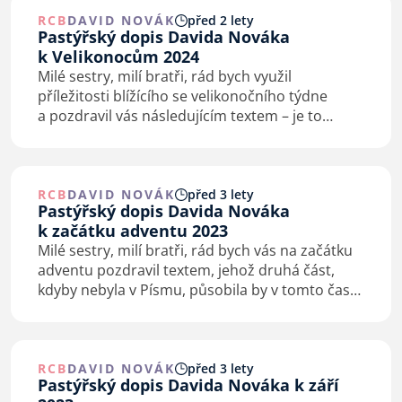
RCB
DAVID NOVÁK
před 2 lety
Pastýřský dopis Davida Nováka
k Velikonocům 2024
Milé sestry, milí bratři, rád bych využil
příležitosti blížícího se velikonočního týdne
a pozdravil vás následujícím textem – je to
nejkratší text, který jsem kdy zvolil jako podklad
k pastýřskému dopisu: „Běžela… a řekla“. J…
RCB
DAVID NOVÁK
před 3 lety
Pastýřský dopis Davida Nováka
k začátku adventu 2023
Milé sestry, milí bratři, rád bych vás na začátku
adventu pozdravil textem, jehož druhá část,
kdyby nebyla v Písmu, působila by v tomto čase
poněkud nepatřičně: „Když pak rodiče přinášeli
Ježíše, aby splnili, co o dítěti…
RCB
DAVID NOVÁK
před 3 lety
Pastýřský dopis Davida Nováka k září