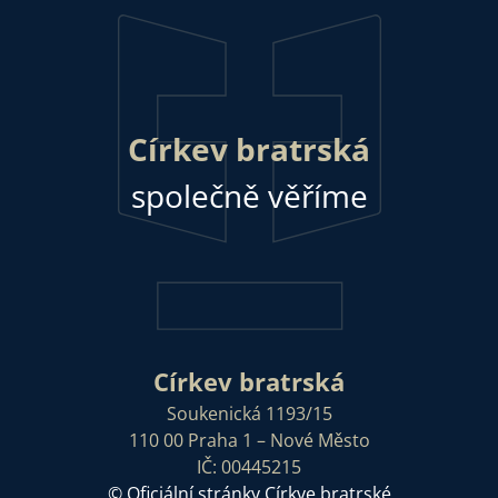
Církev bratrská
společně věříme
Církev bratrská
Soukenická 1193/15
110 00 Praha 1 – Nové Město
IČ: 00445215
© Oficiální stránky Církve bratrské