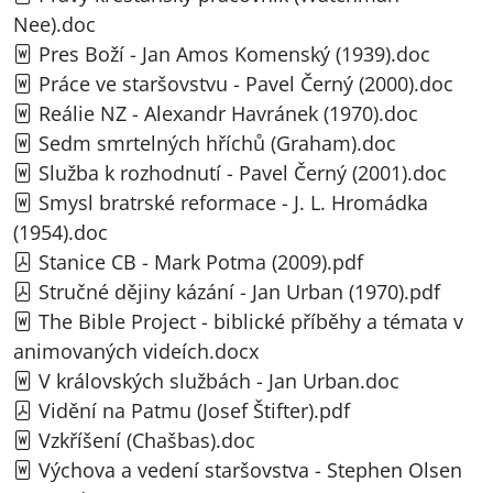
Nee).doc
Pres Boží - Jan Amos Komenský (1939).doc
Práce ve staršovstvu - Pavel Černý (2000).doc
Reálie NZ - Alexandr Havránek (1970).doc
Sedm smrtelných hříchů (Graham).doc
Služba k rozhodnutí - Pavel Černý (2001).doc
Smysl bratrské reformace - J. L. Hromádka
(1954).doc
Stanice CB - Mark Potma (2009).pdf
Stručné dějiny kázání - Jan Urban (1970).pdf
The Bible Project - biblické příběhy a témata v
animovaných videích.docx
V královských službách - Jan Urban.doc
Vidění na Patmu (Josef Štifter).pdf
Vzkříšení (Chašbas).doc
Výchova a vedení staršovstva - Stephen Olsen