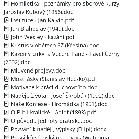
Homiletika - poznámky pro sborové kurzy -
Jaroslav Kubový (1956).doc
Instituce - Jan Kalvín.pdf
Jan Blahoslav (1949).doc
John Wesley - kázání.pdf
Kristus v obětech SZ (Křesina).doc
Kázeň v církvi a Večeře Páně - Pavel Černý
(2002).doc
Mluvené projevy.doc
Most lásky (Stanislav Heczko).pdf
Motivace k práci duchovního.doc
Naděje života - Josef Škrobák (1992).doc
Naše Konfese - Hromádka (1951).doc
O Bibli kralické - Adlof (1893).pdf
O původu Jednoty bratrské.doc
Pozvání k naději, výpisky (Filipi).docx
Pravý křesťanský pracovník (Watchman