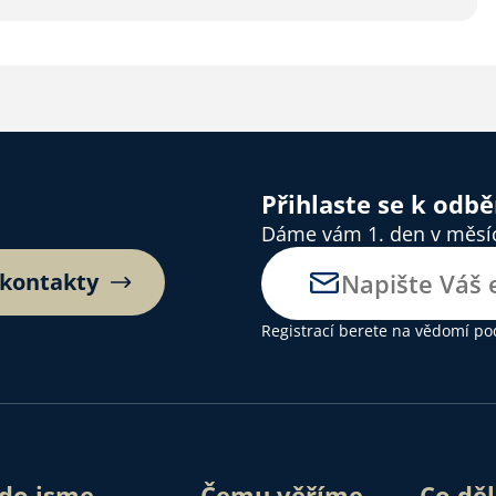
Přihlaste se k odb
Dáme vám 1. den v měsíci
 kontakty
Registrací berete na vědomí
po
do jsme
Čemu věříme
Co dě