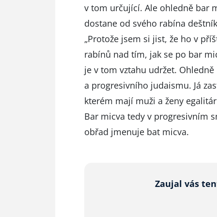
v tom určující. Ale ohledně bar 
dostane od svého rabína deštník.
„Protože jsem si jist, že ho v pří
rabínů nad tím, jak se po bar mi
je v tom vztahu udržet. Ohledně 
a progresivního judaismu. Já zast
kterém mají muži a ženy egalitár
Bar micva tedy v progresivním sm
obřad jmenuje bat micva.
Zaujal vás te