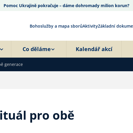
Pomoc Ukrajině pokračuje – dáme dohromady milion korun?
Bohoslužby a mapa sborů
Aktivity
Základní dokume
Co děláme
Kalendář akcí
obě generace
ituál pro obě