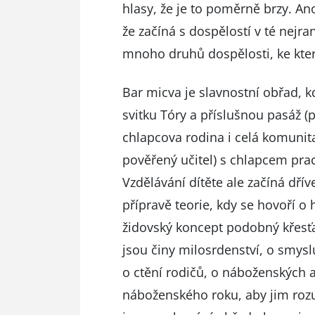
hlasy, že je to poměrně brzy. An
že začíná s dospělostí v té nejran
mnoho druhů dospělosti, ke kte
Bar micva je slavnostní obřad, k
svitku Tóry a příslušnou pasáž (
chlapcova rodina i celá komunita
pověřený učitel) s chlapcem prac
Vzdělávání dítěte ale začíná dří
přípravě teorie, kdy se hovoří o
židovský koncept podobný křesťa
jsou činy milosrdenství, o smysl
o ctění rodičů, o náboženských 
náboženského roku, aby jim rozu