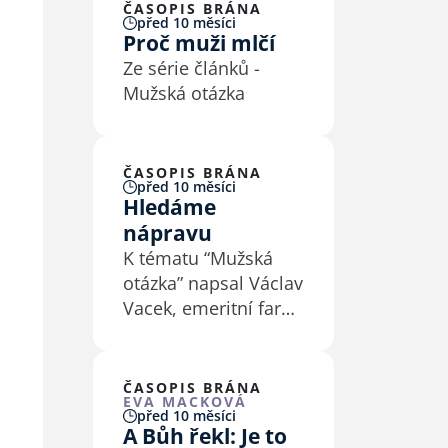
ČASOPIS BRÁNA
před 10 měsíci
Proč muži mlčí
Ze série článků -
Mužská otázka
ČASOPIS BRÁNA
před 10 měsíci
Hledáme
nápravu
K tématu “Mužská
otázka” napsal Václav
Vacek, emeritní farář
v Letohradě
ČASOPIS BRÁNA
EVA MACKOVÁ
před 10 měsíci
A Bůh řekl: Je to