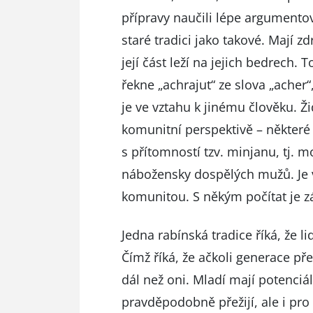
přípravy naučili lépe argumentov
staré tradici jako takové. Mají z
její část leží na jejich bedrech. 
řekne „achrajut“ ze slova „acher
je ve vztahu k jinému člověku. Ž
komunitní perspektivě – některé 
s přítomností tzv. minjanu, tj. m
nábožensky dospělých mužů. Je v 
komunitou. S někým počítat je z
Jedna rabínská tradice říká, že 
Čímž říká, že ačkoli generace př
dál než oni. Mladí mají potenciá
pravděpodobně přežijí, ale i pro 