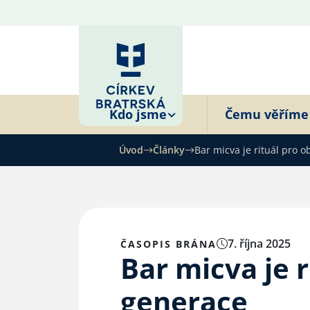
Kdo jsme
Čemu věříme
Úvod
Články
Bar micva je rituál pro 
7. října 2025
ČASOPIS BRÁNA
Bar micva je r
generace