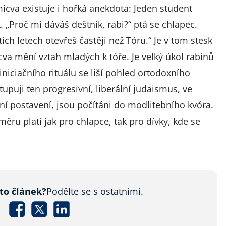
micva existuje i hořká anekdota: Jeden student
 „Proč mi dáváš deštník, rabi?“ ptá se chlapec.
štích letech otevřeš častěji než Tóru.“ Je v tom stesk
cva mění vztah mladých k tóře. Je velký úkol rabínů
iniciačního rituálu se liší pohled ortodoxního
upuji ten progresivní, liberální judaismus, ve
ní postavení, jsou počítáni do modlitebního kvóra.
ěru platí jak pro chlapce, tak pro dívky, kde se
nto článek?
Podělte se s ostatními.