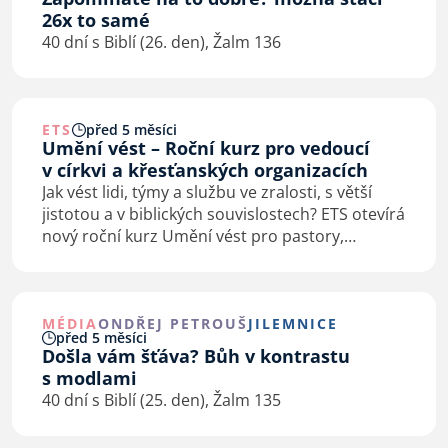
26x to samé
40 dní s Biblí (26. den), Žalm 136
ETS
před 5 měsíci
Umění vést – Roční kurz pro vedoucí
v církvi a křesťanských organizacích
Jak vést lidi, týmy a službu ve zralosti, s větší
jistotou a v biblických souvislostech? ETS otevírá
nový roční kurz Umění vést pro pastory,
kazatele, starší sborů, vedoucí služeb
i křesťanských organizací.
MÉDIA
ONDŘEJ PETROUŠ
JILEMNICE
před 5 měsíci
Došla vám šťáva? Bůh v kontrastu
s modlami
40 dní s Biblí (25. den), Žalm 135