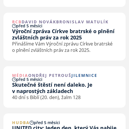
RCB
DAVID NOVÁK
BRONISLAV MATULÍK
před 5 měsíci
Výroční zpráva Církve bratrské o plnění
zvláštních práv za rok 2025
Přinášíme Vám Výroční zprávu Církve bratrské
o plnění zvláštních práv za rok 2025.
MÉDIA
ONDŘEJ PETROUŠ
JILEMNICE
před 5 měsíci
Skutečné štěstí není daleko. Je
v naprostých základech
40 dní s Biblí (20. den), žalm 128
HUDBA
před 5 měsíci
UNITED city: Jeden den, který Vás nabije