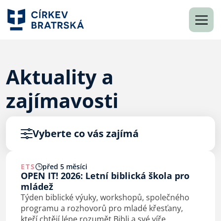
Aktuality a
zajímavosti
Vyberte co vás zajímá
ETS
před 5 měsíci
OPEN IT! 2026: Letní biblická škola pro
mládež
Týden biblické výuky, workshopů, společného
programu a rozhovorů pro mladé křesťany,
kteří chtějí lépe rozumět Bibli a své víře.