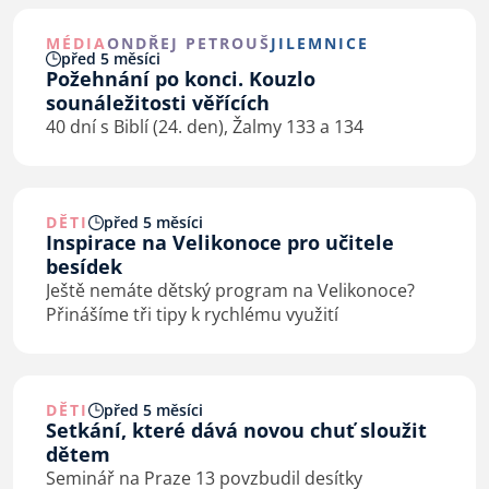
MÉDIA
ONDŘEJ PETROUŠ
JILEMNICE
před 5 měsíci
Požehnání po konci. Kouzlo
sounáležitosti věřících
40 dní s Biblí (24. den), Žalmy 133 a 134
DĚTI
před 5 měsíci
Inspirace na Velikonoce pro učitele
besídek
Ještě nemáte dětský program na Velikonoce?
Přinášíme tři tipy k rychlému využití
DĚTI
před 5 měsíci
Setkání, které dává novou chuť sloužit
dětem
Seminář na Praze 13 povzbudil desítky