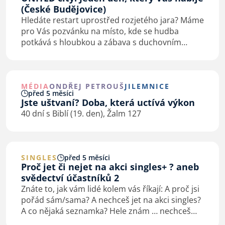
(České Budějovice)
Hledáte restart uprostřed rozjetého jara? Máme
pro Vás pozvánku na místo, kde se hudba
potkává s hloubkou a zábava s duchovním
načerpáním.
MÉDIA
ONDŘEJ PETROUŠ
JILEMNICE
před 5 měsíci
Jste uštvaní? Doba, která uctívá výkon
40 dní s Biblí (19. den), Žalm 127
SINGLES
před 5 měsíci
Proč jet či nejet na akci singles+ ? aneb
svědectví účastníků 2
Znáte to, jak vám lidé kolem vás říkají: A proč jsi
pořád sám/sama? A nechceš jet na akci singles?
A co nějaká seznamka? Hele znám … nechceš
seznámit? Nemáš moc vysoká očekávání? A tak