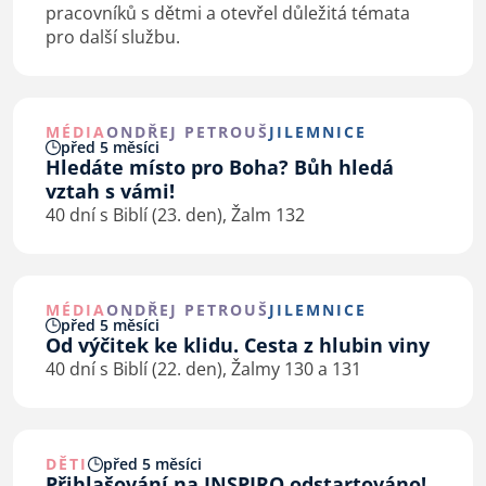
pracovníků s dětmi a otevřel důležitá témata
pro další službu.
MÉDIA
ONDŘEJ PETROUŠ
JILEMNICE
před 5 měsíci
Hledáte místo pro Boha? Bůh hledá
vztah s vámi!
40 dní s Biblí (23. den), Žalm 132
MÉDIA
ONDŘEJ PETROUŠ
JILEMNICE
před 5 měsíci
Od výčitek ke klidu. Cesta z hlubin viny
40 dní s Biblí (22. den), Žalmy 130 a 131
DĚTI
před 5 měsíci
Přihlašování na INSPIRO odstartováno!