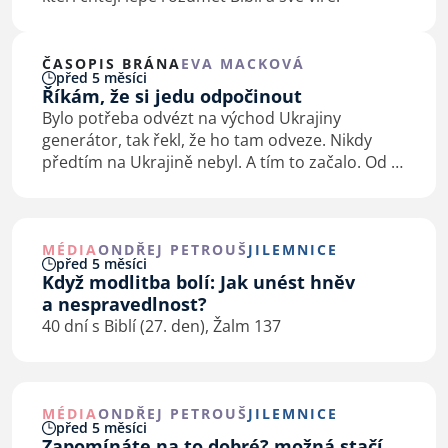
ČASOPIS BRÁNA
EVA MACKOVÁ
před 5 měsíci
Říkám, že si jedu odpočinout
Bylo potřeba odvézt na východ Ukrajiny
generátor, tak řekl, že ho tam odveze. Nikdy
předtím na Ukrajině nebyl. A tím to začalo. Od té
doby tam Vlastimil Chráska jel mockrát – někdy
„jen“ do Žytomyru, někdy až k frontové linii.
Tuny…
MÉDIA
ONDŘEJ PETROUŠ
JILEMNICE
před 5 měsíci
Když modlitba bolí: Jak unést hněv
a nespravedlnost?
40 dní s Biblí (27. den), Žalm 137
MÉDIA
ONDŘEJ PETROUŠ
JILEMNICE
před 5 měsíci
Zapomínáte na to dobré? možná stačí