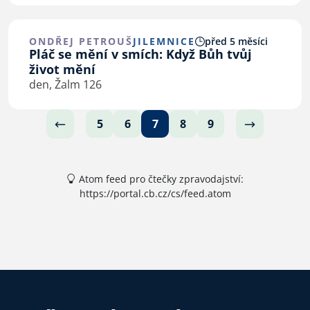
podobně. Proč tedy jet či nejet na…
ONDŘEJ PETROUŠ
JILEMNICE
před 5 měsíci
Pláč se mění v smích: Když Bůh tvůj
život mění
den, Žalm 126
5
6
7
8
9
Atom feed pro čtečky zpravodajství:
https://portal.cb.cz/cs/feed.atom