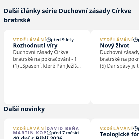
Další články série Duchovní zásady Církve
bratrské
VZDĚLÁVÁNÍ
před 9 lety
VZDĚLÁVÁNÍ
Rozhodnutí víry
Nový život
Duchovní zásady Církve
Duchovní zásady
bratrské na pokračování - 1
bratrské na pokr
(1) „Spasení, které Pán Ježíš
(5) Dar spásy je 
svou smrtí nám vydobyl,
povoláním k nov
musí každý osobně si věrou
(Ef 4,1nn; 5,1nn
přivlastniti. Každý osobně je
života Bible popi
k němu pozván, a každý
různými obrazy –
osobně se musí pro něho
otce (či matky) a 
rozhodnouti, jakmile…
osvoboditele…
Další novinky
VZDĚLÁVÁNÍ
DAVID BEŇA
VZDĚLÁVÁNÍ
MARTIN KOP
před 7 měsíci
Teologické f
40 dní s Biblí 2026