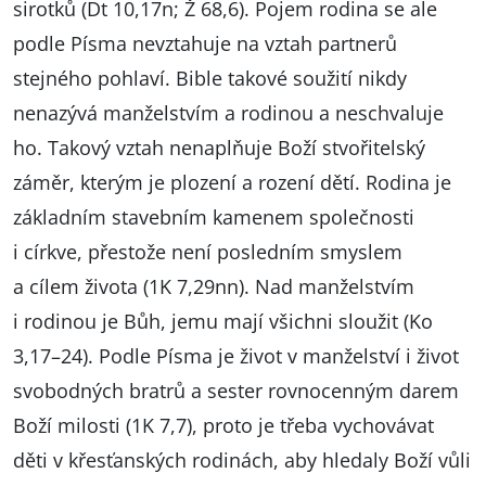
sirotků (Dt 10,17n; Ž 68,6). Pojem rodina se ale
podle Písma nevztahuje na vztah partnerů
stejného pohlaví. Bible takové soužití nikdy
nenazývá manželstvím a rodinou a neschvaluje
ho. Takový vztah nenaplňuje Boží stvořitelský
záměr, kterým je plození a rození dětí. Rodina je
základním stavebním kamenem společnosti
i církve, přestože není posledním smyslem
a cílem života (1K 7,29nn). Nad manželstvím
i rodinou je Bůh, jemu mají všichni sloužit (Ko
3,17–24). Podle Písma je život v manželství i život
svobodných bratrů a sester rovnocenným darem
Boží milosti (1K 7,7), proto je třeba vychovávat
děti v křesťanských rodinách, aby hledaly Boží vůli