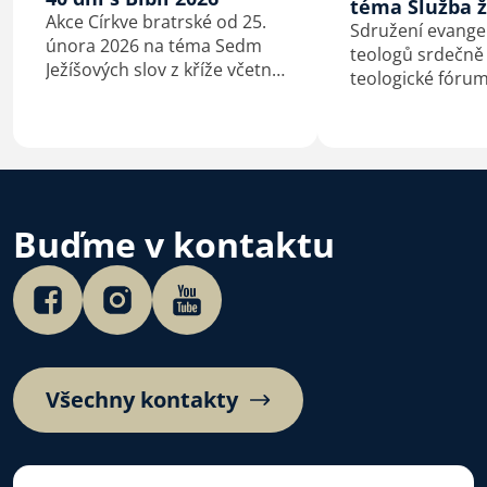
téma Služba ž
Akce Církve bratrské od 25.
Sdružení evangel
února 2026 na téma Sedm
teologů srdečně
Ježíšových slov z kříže včetně
teologické fóru
podkladů pro kázání
Služba žen v círk
a biblické studium.
bude konat v pon
prosince 2025.
Buďme v kontaktu
Všechny kontakty