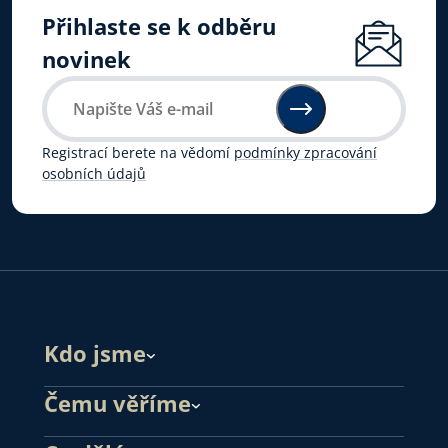
Přihlaste se k odběru
novinek
Registrací berete na vědomí
podmínky zpracování
osobních údajů
Kdo jsme
Čemu věříme