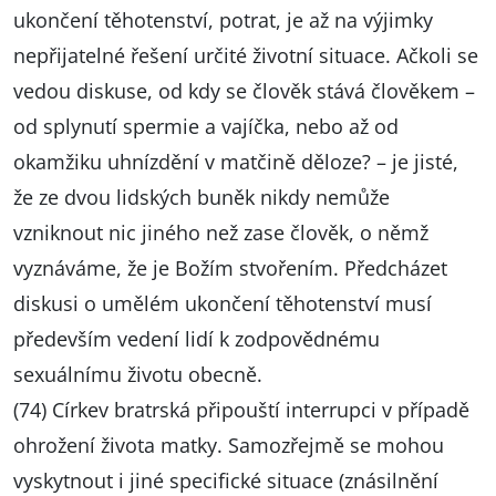
ukončení těhotenství, potrat, je až na výjimky
nepřijatelné řešení určité životní situace. Ačkoli se
vedou diskuse, od kdy se člověk stává člověkem –
od splynutí spermie a vajíčka, nebo až od
okamžiku uhnízdění v matčině děloze? – je jisté,
že ze dvou lidských buněk nikdy nemůže
vzniknout nic jiného než zase člověk, o němž
vyznáváme, že je Božím stvořením. Předcházet
diskusi o umělém ukončení těhotenství musí
především vedení lidí k zodpovědnému
sexuálnímu životu obecně.
(74) Církev bratrská připouští interrupci v případě
ohrožení života matky. Samozřejmě se mohou
vyskytnout i jiné specifické situace (znásilnění