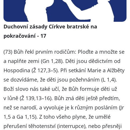
Duchovní zásady Církve bratrské na
pokračování - 17
(73) Bůh řekl prvním rodičům: Ploďte a množte se
a naplňte zemi (Gn 1,28). Děti jsou dědictvím od
Hospodina (Ž 127,3–5). Při setkání Marie a Alžběty
se dozvídáme, že děti jsou požehnáním (L 1,4).
Boží slovo nás také učí, že Bůh formuje děti už
v lůně (Ž 139,13–16). Bůh zná děti ještě předtím,
než se narodí, a vyvoluje je k různým posláním (Jr
1,5 a Ga 1,15). Z toho všeho plyne, že umělé
přerušení těhotenství (interrupce), nebo přesněji