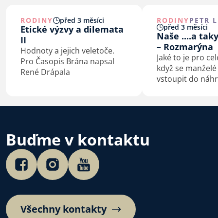
RODINY
před 3 měsíci
RODINY
PETR 
před 3 měsíci
Etické výzvy a dilemata
Naše ....a tak
II
– Rozmarýna
Hodnoty a jejich veletoče.
Jaké to je pro ce
Pro Časopis Brána napsal
když se manžel
René Drápala
vstoupit do náh
rodičovské péče?
osobní zkušenost
na výchovné tipy 
je “ušít na míru”
dětem, se můžet
Buďme v kontaktu
s moderátorkou
Všechny kontakty