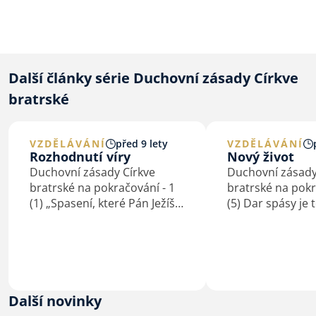
Další články série Duchovní zásady Církve
bratrské
VZDĚLÁVÁNÍ
před 9 lety
VZDĚLÁVÁNÍ
Rozhodnutí víry
Nový život
Duchovní zásady Církve
Duchovní zásady
bratrské na pokračování - 1
bratrské na pokr
(1) „Spasení, které Pán Ježíš
(5) Dar spásy je 
svou smrtí nám vydobyl,
povoláním k nov
musí každý osobně si věrou
(Ef 4,1nn; 5,1nn
přivlastniti. Každý osobně je
života Bible popi
k němu pozván, a každý
různými obrazy –
osobně se musí pro něho
otce (či matky) a 
rozhodnouti, jakmile…
osvoboditele…
Další novinky