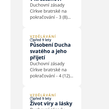
obrazy – jako vztah
Duchovní zásady
otce (či matky) a dětí,
Církve bratrské na
osvoboditele…
pokračování - 3 (8)
Právě Duch svatý
nám totiž denně, od
začátku do konce
VZDĚLÁVÁNÍ
před 9 lety
přivlastňuje Kristovo
Působení Ducha
dílo a Pána Ježíše
svatého a jeho
samotného (Ř 8,1n;
přijetí
1K 6,11; 2K 3,17n).
Duchovní zásady
Duch svatý, třetí
Církve bratrské na
osoba trojjediného
pokračování - 4 (12)
Boha, Bůh…
Jako jedna z církví
vzešlých
z duchovního
VZDĚLÁVÁNÍ
před 9 lety
probuzení, Církev
Život víry a lásky
bratrská byla vždy