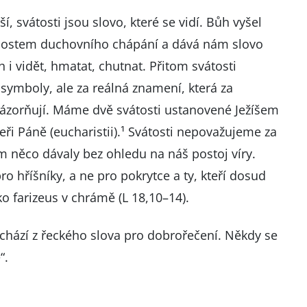
ší, svátosti jsou slovo, které se vidí. Bůh vyšel
ožnostem duchovního chápání a dává nám slovo
 i vidět, hmatat, chutnat. Přitom svátosti
ymboly, ale za reálná znamení, která za
znázorňují. Máme dvě svátosti ustanovené Ježíšem
eři Páně (eucharistii).¹ Svátosti nepovažujeme za
m něco dávaly bez ohledu na náš postoj víry.
o hříšníky, a ne pro pokrytce a ty, kteří dosud
ko farizeus v chrámě (L 18,10–14).
ochází z řeckého slova pro dobrořečení. Někdy se
“.