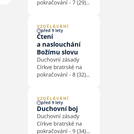
pokračování - 7 (29)
prospívající
Posvěcení není
a konající (k
možné bez modlitby.
dokonalosti se
Proto na ni klademe
VZDĚLÁVÁNÍ
nesoucí).…
před 9 lety
velký důraz.
Čtení
Modlitební život
a naslouchání
považujeme za
Božímu slovu
důležitý projev
Duchovní zásady
duchovního života
Církve bratrské na
našich členů i sborů.
pokračování - 8 (32)
(30) Věříme, že Bůh
Vedle modlitby je
nás…
nedílnou součástí
našeho posvěcení
VZDĚLÁVÁNÍ
před 9 lety
i naslouchání slovu
Duchovní boj
Pána Ježíše a jeho
Duchovní zásady
přikázáním ve
Církve bratrské na
společenství církve
pokračování - 9 (34)