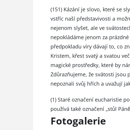
(151) Kázání je slovo, které se sly
vstříc naší představivosti a m
nejenom slyšet, ale ve svátostech
nepokládáme jenom za prázdné s
předpokladu víry dávají to, co 
Kristem, křest svatý a svatou več
magické prostředky, které by ná
Zdůrazňujeme, že svátosti jsou pr
nepoznali svůj hřích a uvažují ja
(1) Staré označení eucharistie p
používá také označení „stůl Páně
Fotogalerie