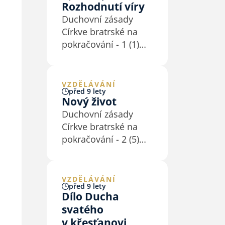
Rozhodnutí víry
Duchovní zásady
Církve bratrské na
pokračování - 1 (1)
„Spasení, které Pán
Ježíš svou smrtí nám
vydobyl, musí každý
VZDĚLÁVÁNÍ
před 9 lety
osobně si věrou
Nový život
přivlastniti. Každý
Duchovní zásady
osobně je k němu
Církve bratrské na
pozván, a každý
pokračování - 2 (5)
osobně se musí pro
Dar spásy je totiž
něho rozhodnouti,
zároveň povoláním
jakmile…
k novému životu (Ef
VZDĚLÁVÁNÍ
před 9 lety
4,1nn; 5,1nn). Dar
Dílo Ducha
nového života Bible
svatého
popisuje různými
v křesťanovi