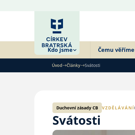
Kdo jsme
Čemu věříme
Úvod
Články
Svátosti
Duchovní zásady CB
VZDĚLÁVÁNÍ
Svátosti